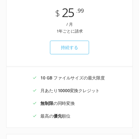
25
.99
$
/ 月
1年ごとに請求
持続する
10 GB
ファイルサイズの最大限度
月あたり
10000
変換クレジット
無制限
の同時変換
最高の
優先
順位