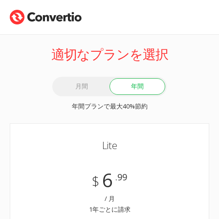
適切なプランを選択
月間
年間
年間プランで最大40%節約
Lite
6
.99
$
/ 月
1年ごとに請求