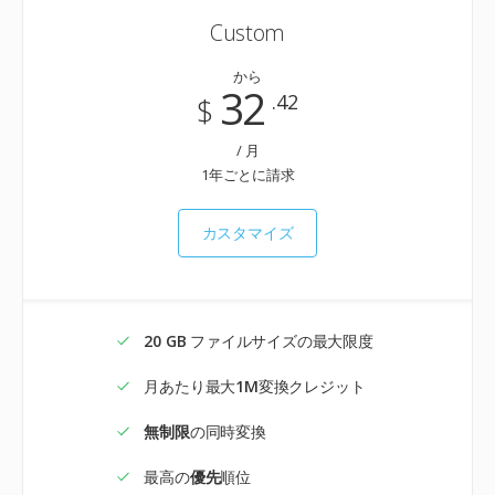
Custom
から
32
.42
$
/ 月
1年ごとに請求
カスタマイズ
20 GB
ファイルサイズの最大限度
月あたり最大
1M
変換クレジット
無制限
の同時変換
最高の
優先
順位