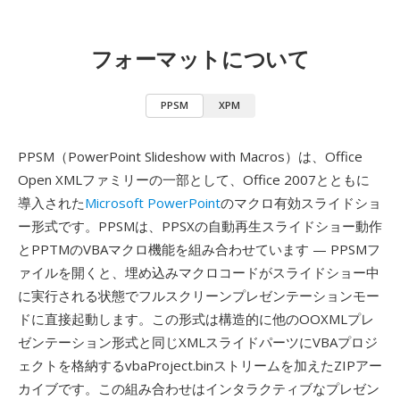
フォーマットについて
PPSM
XPM
PPSM（PowerPoint Slideshow with Macros）は、Office
Open XMLファミリーの一部として、Office 2007とともに
導入された
Microsoft PowerPoint
のマクロ有効スライドショ
ー形式です。PPSMは、PPSXの自動再生スライドショー動作
とPPTMのVBAマクロ機能を組み合わせています — PPSMフ
ァイルを開くと、埋め込みマクロコードがスライドショー中
に実行される状態でフルスクリーンプレゼンテーションモー
ドに直接起動します。この形式は構造的に他のOOXMLプレ
ゼンテーション形式と同じXMLスライドパーツにVBAプロジ
ェクトを格納するvbaProject.binストリームを加えたZIPアー
カイブです。この組み合わせはインタラクティブなプレゼン