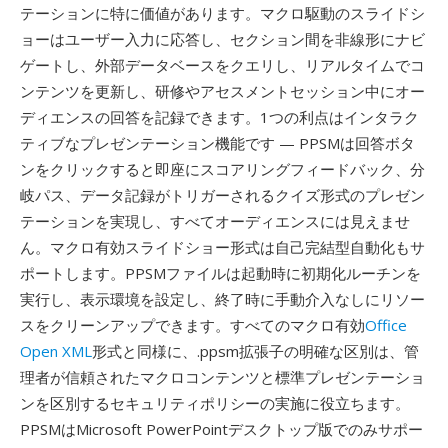
テーションに特に価値があります。マクロ駆動のスライドシ
ョーはユーザー入力に応答し、セクション間を非線形にナビ
ゲートし、外部データベースをクエリし、リアルタイムでコ
ンテンツを更新し、研修やアセスメントセッション中にオー
ディエンスの回答を記録できます。1つの利点はインタラク
ティブなプレゼンテーション機能です — PPSMは回答ボタ
ンをクリックすると即座にスコアリングフィードバック、分
岐パス、データ記録がトリガーされるクイズ形式のプレゼン
テーションを実現し、すべてオーディエンスには見えませ
ん。マクロ有効スライドショー形式は自己完結型自動化もサ
ポートします。PPSMファイルは起動時に初期化ルーチンを
実行し、表示環境を設定し、終了時に手動介入なしにリソー
スをクリーンアップできます。すべてのマクロ有効
Office
Open XML
形式と同様に、.ppsm拡張子の明確な区別は、管
理者が信頼されたマクロコンテンツと標準プレゼンテーショ
ンを区別するセキュリティポリシーの実施に役立ちます。
PPSMはMicrosoft PowerPointデスクトップ版でのみサポー