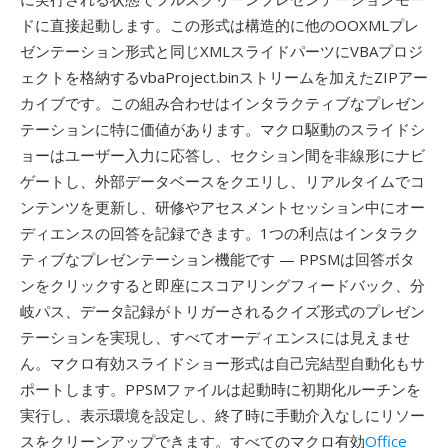
ドに直接起動します。この形式は構造的に他のOOXMLプレ
ゼンテーション形式と同じXMLスライドパーツにVBAプロジ
ェクトを格納するvbaProject.binストリームを加えたZIPアー
カイブです。この組み合わせはインタラクティブなプレゼン
テーションに特に価値があります。マクロ駆動のスライドシ
ョーはユーザー入力に応答し、セクション間を非線形にナビ
ゲートし、外部データベースをクエリし、リアルタイムでコ
ンテンツを更新し、研修やアセスメントセッション中にオー
ディエンスの回答を記録できます。1つの利点はインタラク
ティブなプレゼンテーション機能です — PPSMは回答ボタ
ンをクリックすると即座にスコアリングフィードバック、分
岐パス、データ記録がトリガーされるクイズ形式のプレゼン
テーションを実現し、すべてオーディエンスには見えませ
ん。マクロ有効スライドショー形式は自己完結型自動化もサ
ポートします。PPSMファイルは起動時に初期化ルーチンを
実行し、表示環境を設定し、終了時に手動介入なしにリソー
スをクリーンアップできます。すべてのマクロ有効
Office