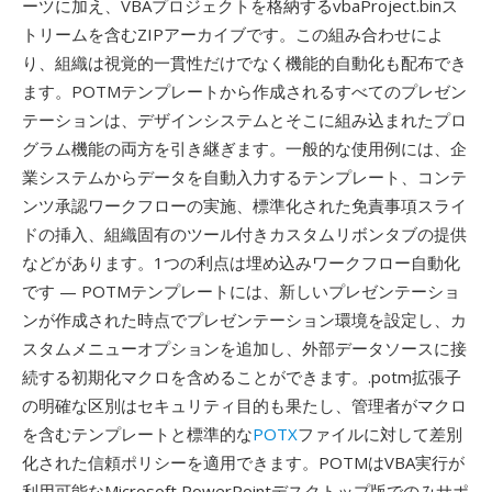
ーツに加え、VBAプロジェクトを格納するvbaProject.binス
トリームを含むZIPアーカイブです。この組み合わせによ
り、組織は視覚的一貫性だけでなく機能的自動化も配布でき
ます。POTMテンプレートから作成されるすべてのプレゼン
テーションは、デザインシステムとそこに組み込まれたプロ
グラム機能の両方を引き継ぎます。一般的な使用例には、企
業システムからデータを自動入力するテンプレート、コンテ
ンツ承認ワークフローの実施、標準化された免責事項スライ
ドの挿入、組織固有のツール付きカスタムリボンタブの提供
などがあります。1つの利点は埋め込みワークフロー自動化
です — POTMテンプレートには、新しいプレゼンテーショ
ンが作成された時点でプレゼンテーション環境を設定し、カ
スタムメニューオプションを追加し、外部データソースに接
続する初期化マクロを含めることができます。.potm拡張子
の明確な区別はセキュリティ目的も果たし、管理者がマクロ
を含むテンプレートと標準的な
POTX
ファイルに対して差別
化された信頼ポリシーを適用できます。POTMはVBA実行が
利用可能なMicrosoft PowerPointデスクトップ版でのみサポ