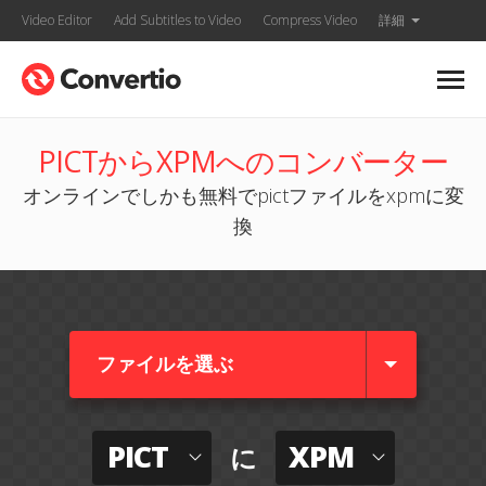
Video Editor
Add Subtitles to Video
Compress Video
詳細
PICTからXPMへのコンバーター
オンラインでしかも無料でpictファイルをxpmに変
換
ファイルを選ぶ
PICT
XPM
に