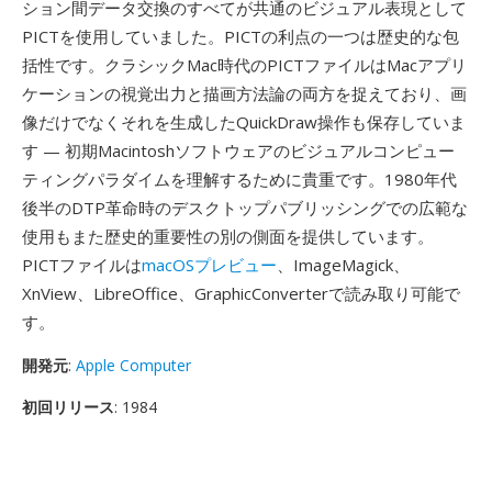
ション間データ交換のすべてが共通のビジュアル表現として
PICTを使用していました。PICTの利点の一つは歴史的な包
括性です。クラシックMac時代のPICTファイルはMacアプリ
ケーションの視覚出力と描画方法論の両方を捉えており、画
像だけでなくそれを生成したQuickDraw操作も保存していま
す — 初期Macintoshソフトウェアのビジュアルコンピュー
ティングパラダイムを理解するために貴重です。1980年代
後半のDTP革命時のデスクトップパブリッシングでの広範な
使用もまた歴史的重要性の別の側面を提供しています。
PICTファイルは
macOSプレビュー
、ImageMagick、
XnView、LibreOffice、GraphicConverterで読み取り可能で
す。
開発元
:
Apple Computer
初回リリース
: 1984