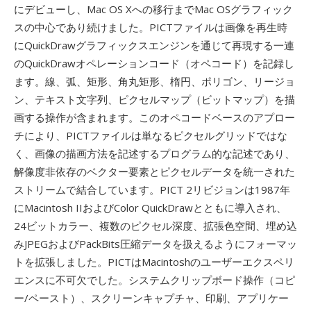
にデビューし、Mac OS Xへの移行までMac OSグラフィック
スの中心であり続けました。PICTファイルは画像を再生時
にQuickDrawグラフィックスエンジンを通じて再現する一連
のQuickDrawオペレーションコード（オペコード）を記録し
ます。線、弧、矩形、角丸矩形、楕円、ポリゴン、リージョ
ン、テキスト文字列、ピクセルマップ（ビットマップ）を描
画する操作が含まれます。このオペコードベースのアプロー
チにより、PICTファイルは単なるピクセルグリッドではな
く、画像の描画方法を記述するプログラム的な記述であり、
解像度非依存のベクター要素とピクセルデータを統一された
ストリームで結合しています。PICT 2リビジョンは1987年
にMacintosh IIおよびColor QuickDrawとともに導入され、
24ビットカラー、複数のピクセル深度、拡張色空間、埋め込
みJPEGおよびPackBits圧縮データを扱えるようにフォーマッ
トを拡張しました。PICTはMacintoshのユーザーエクスペリ
エンスに不可欠でした。システムクリップボード操作（コピ
ー/ペースト）、スクリーンキャプチャ、印刷、アプリケー