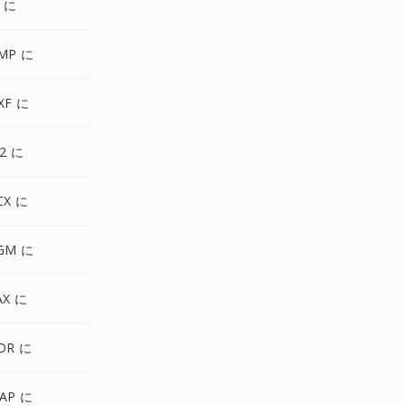
I に
MP に
XF に
P2 に
CX に
GM に
AX に
DR に
AP に