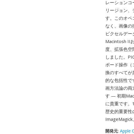
レーションコ
リージョン、
す。このオペ
なく、画像の
ピクセルデータ
Macintos
度、拡張色空間
しました。PI
ボード操作（
換のすべてが
的な包括性です
画方法論の両方
す — 初期M
に貴重です。
歴史的重要性
ImageMagic
開発元
:
Apple 