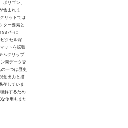
、ポリゴン、
が含まれま
ルグリッドでは
クター要素と
987年に
数のピクセル深
ーマットを拡張
ステムクリップ
ョン間データ交
点の一つは歴史
の視覚出力と描
も保存していま
を理解するため
範な使用もまた
、