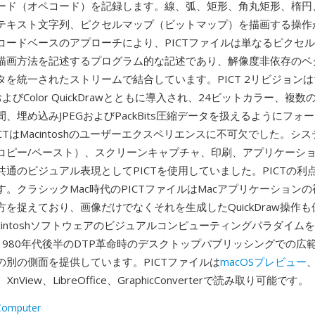
ード（オペコード）を記録します。線、弧、矩形、角丸矩形、楕円
テキスト文字列、ピクセルマップ（ビットマップ）を描画する操作
コードベースのアプローチにより、PICTファイルは単なるピクセ
描画方法を記述するプログラム的な記述であり、解像度非依存のベ
を統一されたストリームで結合しています。PICT 2リビジョンは1
h IIおよびColor QuickDrawとともに導入され、24ビットカラー、複
、埋め込みJPEGおよびPackBits圧縮データを扱えるようにフォ
CTはMacintoshのユーザーエクスペリエンスに不可欠でした。シ
コピー/ペースト）、スクリーンキャプチャ、印刷、アプリケーシ
共通のビジュアル表現としてPICTを使用していました。PICTの利
。クラシックMac時代のPICTファイルはMacアプリケーション
を捉えており、画像だけでなくそれを生成したQuickDraw操作
acintoshソフトウェアのビジュアルコンピューティングパラダイム
1980年代後半のDTP革命時のデスクトップパブリッシングでの広
の別の側面を提供しています。PICTファイルは
macOSプレビュー
k、XnView、LibreOffice、GraphicConverterで読み取り可能です。
Computer