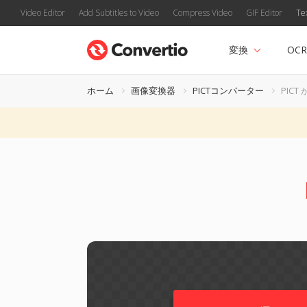
Video Editor
Add Subtitles to Video
Compress Video
GIF Editor
Te
変換
OCR
ホーム
画像変換器
PICTコンバーター
PICT