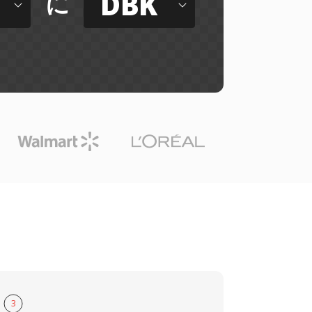
DBK
に
3