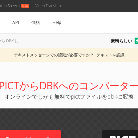
xt to Speech
Video Translator
API
価格
Help
素晴らしい
 から DBK に
テキストメッセージでの認識が必要ですか？
テキストを認識
PICTからDBKへのコンバータ
オンラインでしかも無料でpictファイルをdbkに変換