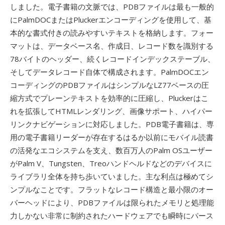
しました。電子書籍の文脈では、PDBファイルは最も一般的
にPalmDOCまたはPluckerエンコーディングを使用して、基
本的な書式付きの読みやすいテキストを格納します。フォー
マットは、データベース名、作成日、レコード数を識別する
78バイトのヘッダー、続くレコードインデックステーブル、
そしてデータレコード自体で構成されます。PalmDOCエン
コーディングのPDBファイルはシンプルなLZ77ベースの圧
縮方式でプレーンテキストを効率的に圧縮し、Pluckerはこ
れを拡張してHTMLレンダリング、画像サポート、ハイパー
リンクナビゲーションに対応しました。PDB電子書籍は、専
用の電子書籍リーダーが存在するはるか以前にモバイル読書
の活発なエコシステムを支え、数百万人のPalm OSユーザー
がPalm V、Tungsten、Treoハンドヘルドなどのデバイスに
ライブラリ全体を持ち歩いていました。主な利点は極めてシ
ンプルなことです。フラットなレコード構造と最小限のオー
バーヘッドにより、PDBファイルは限られたメモリと処理能
力しかない非常に制約されたハードウェアでも瞬時にパース