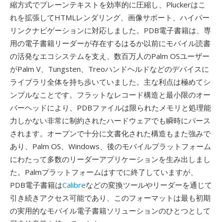
縮方式でプレーンテキストを効率的に圧縮し、Pluckerはこ
れを拡張してHTMLレンダリング、画像サポート、ハイパー
リンクナビゲーションに対応しました。PDB電子書籍は、専
用の電子書籍リーダーが存在するはるか以前にモバイル読書
の活発なエコシステムを支え、数百万人のPalm OSユーザー
がPalm V、Tungsten、Treoハンドヘルドなどのデバイスに
ライブラリ全体を持ち歩いていました。主な利点は極めてシ
ンプルなことです。フラットなレコード構造と最小限のオー
バーヘッドにより、PDBファイルは限られたメモリと処理能
力しかない非常に制約されたハードウェアでも瞬時にパース
されます。オープンで十分に文書化された構造もまた強みで
あり、Palm OS、Windows、後のモバイルプラットフォーム
にわたって多数のリーダーアプリケーションを生み出しまし
た。Palmプラットフォームはすでに終了していますが、
PDB電子書籍は
Calibre
などの変換ツールやリーダーを通じて
引き続きアクセス可能であり、このフォーマットは最も初期
の実用的なモバイル電子書籍ソリューションのひとつとして