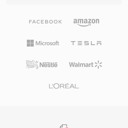
ィアンの両方のバイトオーダーのサポートです。
定義、コメントなどのメタデータも格納できま
EnsoniqがE-mu Systems、次いでCreative
す。macOSのプロフェッショナルオーディオエ
Technologyに買収された後、PARIS DAWは製造
ンジニアは、編集やマスタリングの全段階を通じ
中止となりましたが、PAFファイルはこの形式で
てビットパーフェクトな忠実度が保証されるた
プロジェクトをアーカイブしたスタジオにとって
め、AIFFを頻繁に使用します。重要な利点の一
依然として重要です。SoXやlibsndfileがPAFファ
つは、世代劣化がゼロであることです — MP3や
イルを読み取り変換でき、長期的なアクセシビリ
AACと異なり、繰り返し保存しても信号が劣化し
ティを保証しています。
ません。もう一つの強みは、Logic Proや
GarageBandなどAppleのプロフェッショナルツ
ールとのシームレスな統合で、AIFFはネイティ
ブの作業形式として機能します。コンテナは最大
32ビットまでの複数のサンプルレートとビット
深度をサポートし、CD品質の仕様を超えるハイ
レゾワークフローにも対応します。ストレージ効
率よりもロスレスの整合性を優先する方にとっ
て、AIFFは録音業界全体で信頼できる選択肢で