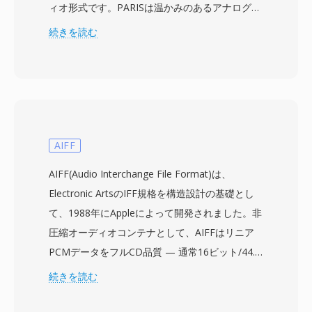
ィオ形式です。PARISは温かみのあるアナログラ
イクなサウンドと安定した動作でレコーディング
続きを読む
エンジニアから熱心な支持を得たハードウェア/
ソフトウェアDAWで、PAFはそのプライマリ作
業ファイルコンテナとして機能していました。こ
の形式は16ビットまたは24ビットの解像度と標
準的なプロフェッショナルサンプルレート
(44.1、48、96 kHz)で非圧縮PCMオーディオを
AIFF
保存し、非可逆圧縮なしで完全な忠実度を維持し
AIFF(Audio Interchange File Format)は、
ます。PAFはコンパクトなヘッダーに続くインタ
Electronic ArtsのIFF規格を構造設計の基礎とし
ーリーブされたサンプルデータというシンプルな
て、1988年にAppleによって開発されました。非
バイナリレイアウトを使用し、録音セッション中
圧縮オーディオコンテナとして、AIFFはリニア
の効率的なリアルタイム読み書きを可能にしま
PCMデータをフルCD品質 — 通常16ビット/44.1
す。注目すべき利点の一つは、PARISシステムの
kHz — で保存し、非可逆エンコードなしで元の
続きを読む
MacとPC両方のクロスプラットフォームルーツ
録音のすべてのディテールを維持します。コンテ
を反映した、ビッグエンディアンとリトルエンデ
ンツはチャンク構造で整理され、マーカー、楽器