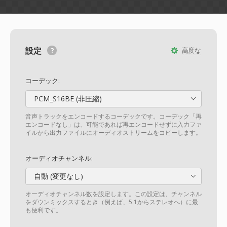
設定
高度な
コーデック:
PCM_S16BE (非圧縮)
音声トラックをエンコードするコーデックです。コーデック「再
エンコードなし」は、可能であれば再エンコードせずに入力ファ
イルから出力ファイルにオーディオストリームをコピーします。
オーディオチャンネル:
自動 (変更なし)
オーディオチャンネル数を設定します。この設定は、チャンネル
をダウンミックスするとき（例えば、5.1からステレオへ）に最
も便利です。