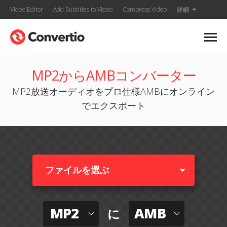
Video Editor
Add Subtitles to Video
Compress Video
詳細
MP2からAMBコンバーター
MP2放送オーディオをプロ仕様AMBにオンライン
でエクスポート
ファイルを選ぶ
MP2
AMB
に