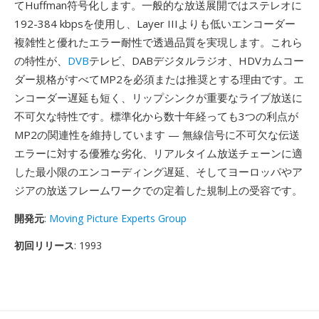
てHuffman符号化します。一般的な放送展開ではステレオに
192-384 kbpsを使用し、Layer IIIよりも低いエンコーダー
複雑性と優れたエラー耐性で透過品質を実現します。これら
の特性が、
DVB
テレビ、DABデジタルラジオ、HDVカムコー
ダー規格がすべてMP2を必須または推奨とする理由です。エ
ンコーダー遅延も短く、リップシンクが重要なライブ放送に
不可欠な特性です。標準化から数十年経っても3つの利点が
MP2の関連性を維持しています — 無線信号に不可欠な伝送
エラーに対する優雅な劣化、リアルタイム放送チェーンに適
した最小限のエンコーディング遅延、そしてヨーロッパやア
ジアの放送フレームワークでの定着した規制上の受容です。
開発元
:
Moving Picture Experts Group
初回リリース
: 1993