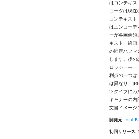
はコンテキス
コーダは現在
コンテキスト
はエンコーデ
ーが各画像領
キスト、線画
の固定ハフマ
します。後の改
ロッシーモード
利点の一つはア
は異なり、J
ツタイプにわ
キャナーの内部画
文書イメージ
開発元
:
Joint B
初回リリース
: