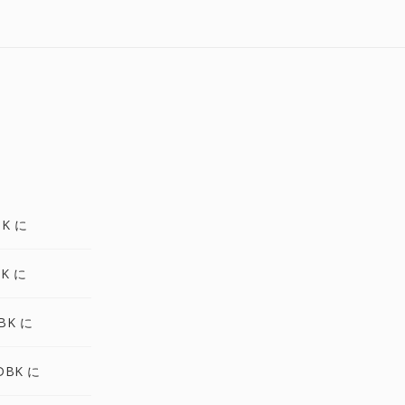
BK に
BK に
BK に
DBK に