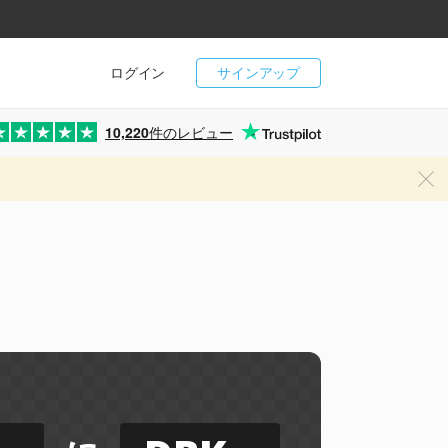
ログイン
サインアップ
10,220
件のレビュー
ー