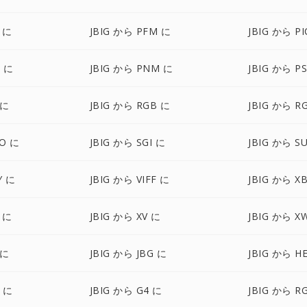
 に
JBIG から PFM に
JBIG から P
T に
JBIG から PNM に
JBIG から P
 に
JBIG から RGB に
JBIG から R
BO に
JBIG から SGI に
JBIG から S
Y に
JBIG から VIFF に
JBIG から X
 に
JBIG から XV に
JBIG から X
 に
JBIG から JBG に
JBIG から H
F に
JBIG から G4 に
JBIG から R