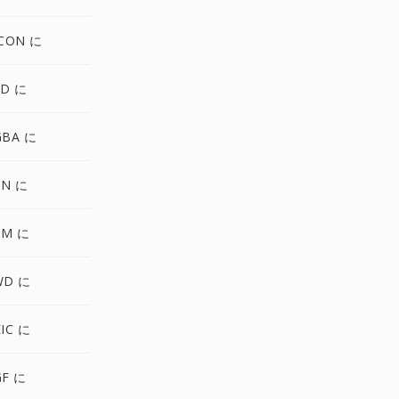
ICON に
SD に
GBA に
UN に
BM に
WD に
EIC に
GF に