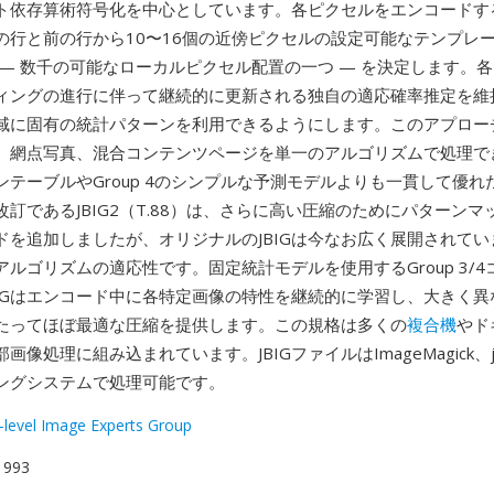
ト依存算術符号化を中心としています。各ピクセルをエンコードす
の行と前の行から10〜16個の近傍ピクセルの設定可能なテンプレ
 — 数千の可能なローカルピクセル配置の一つ — を決定します。
ィングの進行に伴って継続的に更新される独自の適応確率推定を維
域に固有の統計パターンを利用できるようにします。このアプロー
、網点写真、混合コンテンツページを単一のアルゴリズムで処理でき、G
ンテーブルやGroup 4のシンプルな予測モデルよりも一貫して優れ
訂であるJBIG2（T.88）は、さらに高い圧縮のためにパターン
を追加しましたが、オリジナルのJBIGは今なお広く展開されていま
ルゴリズムの適応性です。固定統計モデルを使用するGroup 3/
BIGはエンコード中に各特定画像の特性を継続的に学習し、大きく
たってほぼ最適な圧縮を提供します。この規格は多くの
複合機
やド
像処理に組み込まれています。JBIGファイルはImageMagick、jb
ングシステムで処理可能です。
i-level Image Experts Group
 1993