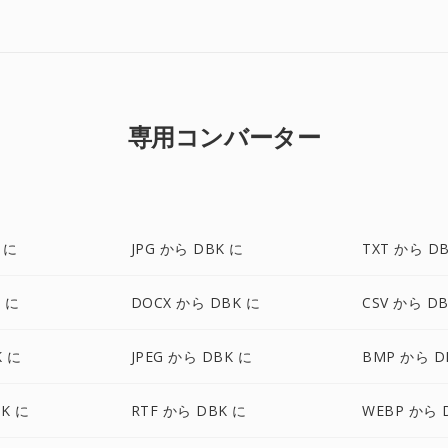
専用コンバーター
 に
JPG から DBK に
TXT から D
 に
DOCX から DBK に
CSV から D
K に
JPEG から DBK に
BMP から D
K に
RTF から DBK に
WEBP から 