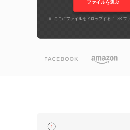
ファイルを選ぶ
ここにファイルをドロップする. 1 GB 
1