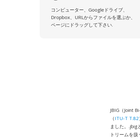
コンピューター、Googleドライブ、
Dropbox、URLからファイルを選ぶか、
ページにドラッグして下さい.
JBIG（Join
（
ITU-T T.82
ました。.jbi
トリームを扱