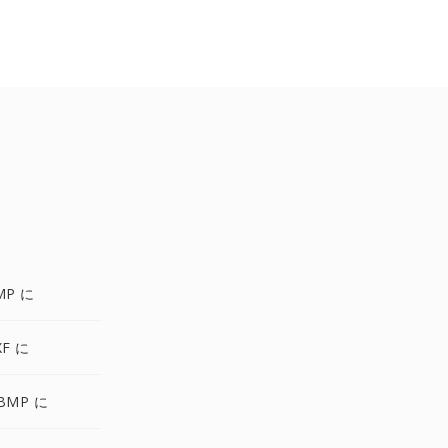
MP に
XF に
WBMP に