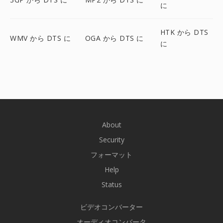
に
HTK から DTS
WMV から DTS に
OGA から DTS に
に
About
Security
フォーマット
Help
Status
ビデオコンバーター
オーディオコンバータ