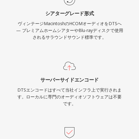
ンテンツを扱う方にとって、DTSはスタジオミッ
シアターグレード形式
クスからリビングルームまでの実績ある経路を提
ヴィンテージMacintoshのHCOMオーディオをDTSへ
供します。
— プレミアムホームシアターやBlu-rayディスクで使用
されるサラウンドサウンド標準です。
サーバーサイドエンコード
DTSエンコードはすべて当社インフラ上で実行されま
す。ローカルに専門のオーディオソフトウェアは不要
です。