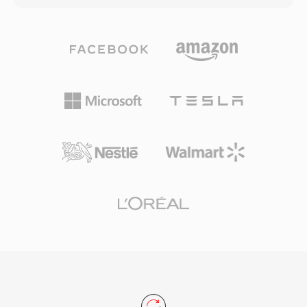
です。HCOMは保存作業において3つの実用的な
を提供します。積極的な心理音響モデリングに依
利点を持っています — 元のサンプルを正確に復
存する競合コーデックとは異なり、DTSは各チャ
元するロスレス圧縮、依存関係なしのデコーディ
ンネルにより高いデータ予算を割り当て、より繊
ングのために各ファイルに埋め込まれた自己完結
細な空間ディテールと低レベルのダイナミクスを
型のHuffmanテーブル、そして数千のビンテージ
保存します。この形式はサブバンドADPCMとベ
Macサウンドアーカイブでの歴史的な普及です。
クトル量子化を組み合わせてオーディオをエンコ
ードし、知覚的に豊かなサウンドフィールドを生
成します。拡張バリアントのDTS-HD Master
Audioは、24ビット/192 kHzまでのビットパーフ
ェクトな精度のためのロスレス拡張レイヤーを追
加します。主な強みには、AVレシーバー、ゲー
ムコンソール、車載インフォテインメントシステ
ム全体での幅広いハードウェア採用と、ディスク
やストリームの軽微な不具合をマスクする堅牢な
エラー隠蔽が含まれます。物理メディアやハイエ
ンドストリーミング向けのサラウンドサウンドコ