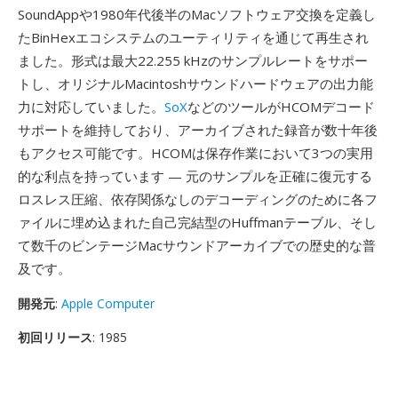
SoundAppや1980年代後半のMacソフトウェア交換を定義し
たBinHexエコシステムのユーティリティを通じて再生され
ました。形式は最大22.255 kHzのサンプルレートをサポー
トし、オリジナルMacintoshサウンドハードウェアの出力能
力に対応していました。
SoX
などのツールがHCOMデコード
サポートを維持しており、アーカイブされた録音が数十年後
もアクセス可能です。HCOMは保存作業において3つの実用
的な利点を持っています — 元のサンプルを正確に復元する
ロスレス圧縮、依存関係なしのデコーディングのために各フ
ァイルに埋め込まれた自己完結型のHuffmanテーブル、そし
て数千のビンテージMacサウンドアーカイブでの歴史的な普
及です。
開発元
:
Apple Computer
初回リリース
: 1985