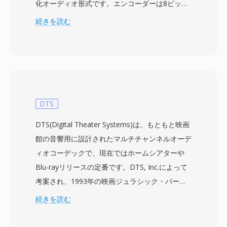
化オーディオ形式です。エンコーダーは8ビット
符号なしPCM入力を受け取り、サンプルデルタ
続きを読む
値の頻度テーブルを計算し、一般的なデルタを短
いビットシーケンスで置き換える最適なHuffman
ツリーを構築します。音声録音では2:1以上の圧
縮率が一般的で、3.5インチフロッピーが800 KB
しか保持できなかった時代には大きな節約でし
た。ファイルはMacintoshリソースフォークとし
DTS
て配布され、SoundAppや1980年代後半のMacソ
DTS(Digital Theater Systems)は、もともと映画
フトウェア交換を定義したBinHexエコシステム
館の音響用に設計されたマルチチャンネルオーデ
のユーティリティを通じて再生されました。形式
ィオコーデックで、現在ではホームシアターや
は最大22.255 kHzのサンプルレートをサポート
Blu-rayリリースの定番です。DTS, Inc.によって
し、オリジナルMacintoshサウンドハードウェア
考案され、1993年の映画ジュラシック・パーク
の出力能力に対応していました。SoXなどのツー
と共に初めて劇場公開されたこの技術は、通常
続きを読む
ルがHCOMデコードサポートを維持しており、
768 kbpsから1.5 Mbpsのビットレートで最大5.1
アーカイブされた録音が数十年後もアクセス可能
チャンネルのディスクリートサラウンドサウンド