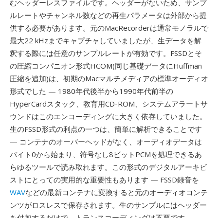
むヘッダーレスファイルです。ヘッダーがないため、サンプ
ルレートやチャンネル数などの再生パラメータは外部から提
供する必要があります。元のMacRecorderは通常モノラルで
最大22 kHzまでキャプチャしていましたが、生データを解
釈する際には任意のサンプルレートが有効です。FSSDとそ
の圧縮コンパニオン形式HCOM(同じ基礎データにHuffman
圧縮を追加)は、初期のMacマルチメディアの標準オーディオ
形式でした — 1980年代後半から1990年代前半の
HyperCardスタック、教育用CD-ROM、システムアラートサ
ウンドはこのエンコーディングに大きく依存していました。
生のFSSD形式の利点の一つは、簡単に解析できることです
— コンテナのオーバーヘッドがなく、オーディオデータは
バイト0から始まり、符号なし8ビットPCMを処理できるあ
らゆるツールで読み取れます。この形式のデジタルアーキビ
ストにとっての実用的な重要性もあります — FSSD録音を
WAV
などの最新コンテナに変換すると元のオーディオコンテ
ンツがロスレスで保存されます。生のサンプルにはヘッダー
を付加するだけで、トランスコーディングは不要です。