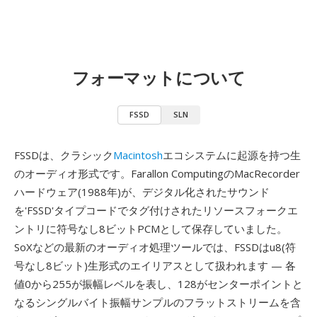
フォーマットについて
FSSD
SLN
FSSDは、クラシック
Macintosh
エコシステムに起源を持つ生
のオーディオ形式です。Farallon ComputingのMacRecorder
ハードウェア(1988年)が、デジタル化されたサウンド
を'FSSD'タイプコードでタグ付けされたリソースフォークエ
ントリに符号なし8ビットPCMとして保存していました。
SoXなどの最新のオーディオ処理ツールでは、FSSDはu8(符
号なし8ビット)生形式のエイリアスとして扱われます — 各
値0から255が振幅レベルを表し、128がセンターポイントと
なるシングルバイト振幅サンプルのフラットストリームを含