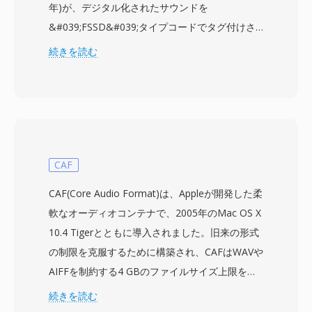
年)が、デジタル化されたサウンドを
&#039;FSSD&#039;タイプコードでタグ付けさ
れたリソースフォークエントリに符号なし8ビッ
続きを読む
トPCMとして保存していました。SoXなどの最新
のオーディオ処理ツールでは、FSSDはu8(符号な
し8ビット)生形式のエイリアスとして扱われます
— 各値0から255が振幅レベルを表し、128がセ
ンターポイントとなるシングルバイト振幅サンプ
ルのフラットストリームを含むヘッダーレスファ
CAF
イルです。ヘッダーがないため、サンプルレート
CAF(Core Audio Format)は、Appleが開発した柔
やチャンネル数などの再生パラメータは外部から
軟なオーディオコンテナで、2005年のMac OS X
提供する必要があります。元のMacRecorderは
10.4 Tigerとともに導入されました。旧来の形式
通常モノラルで最大22 kHzまでキャプチャして
の制限を克服するために構築され、CAFはWAVや
いましたが、生データを解釈する際には任意のサ
AIFFを制約する4 GBのファイルサイズ上限を排
ンプルレートが有効です。FSSDとその圧縮コン
除し、理論上は無制限の長さをサポートします。
続きを読む
パニオン形式HCOM(同じ基礎データにHuffman
コンテナはAAC、ALAC、MP3、リニアPCM、