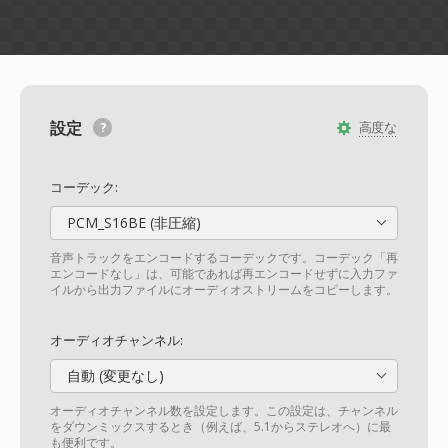
設定
高度な
コーデック:
PCM_S16BE (非圧縮)
音声トラックをエンコードするコーデックです。コーデック「再
エンコードなし」は、可能であれば再エンコードせずに入力ファ
イルから出力ファイルにオーディオストリームをコピーします。
オーディオチャンネル:
自動 (変更なし)
オーディオチャンネル数を設定します。この設定は、チャンネル
をダウンミックスするとき（例えば、5.1からステレオへ）に最
も便利です。