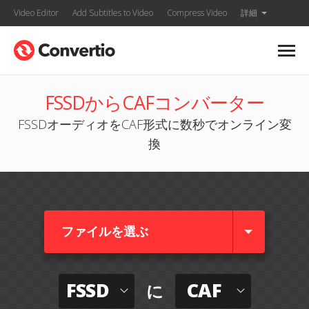
Video Editor
Add Subtitles to Video
Compress Video
詳細
FSSDからCAFコンバーター
FSSDオーディオをCAF形式に数秒でオンライン変
換
ファイルを選ぶ
FSSD
CAF
に