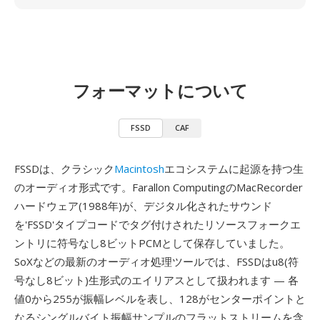
フォーマットについて
FSSD
CAF
FSSDは、クラシック
Macintosh
エコシステムに起源を持つ生
のオーディオ形式です。Farallon ComputingのMacRecorder
ハードウェア(1988年)が、デジタル化されたサウンド
を'FSSD'タイプコードでタグ付けされたリソースフォークエ
ントリに符号なし8ビットPCMとして保存していました。
SoXなどの最新のオーディオ処理ツールでは、FSSDはu8(符
号なし8ビット)生形式のエイリアスとして扱われます — 各
値0から255が振幅レベルを表し、128がセンターポイントと
なるシングルバイト振幅サンプルのフラットストリームを含