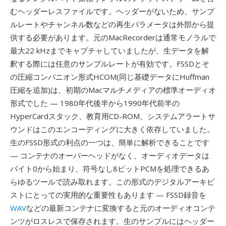
むヘッダーレスファイルです。ヘッダーがないため、サンプ
ルレートやチャンネル数などの再生パラメータは外部から提
供する必要があります。元のMacRecorderは通常モノラルで
最大22 kHzまでキャプチャしていましたが、生データを解
釈する際には任意のサンプルレートが有効です。FSSDとそ
の圧縮コンパニオン形式HCOM(同じ基礎データにHuffman
圧縮を追加)は、初期のMacマルチメディアの標準オーディオ
形式でした — 1980年代後半から1990年代前半の
HyperCardスタック、教育用CD-ROM、システムアラートサ
ウンドはこのエンコーディングに大きく依存していました。
生のFSSD形式の利点の一つは、簡単に解析できることです
— コンテナのオーバーヘッドがなく、オーディオデータは
バイト0から始まり、符号なし8ビットPCMを処理できるあ
らゆるツールで読み取れます。この形式のデジタルアーキビ
ストにとっての実用的な重要性もあります — FSSD録音を
WAV
などの最新コンテナに変換すると元のオーディオコンテ
ンツがロスレスで保存されます。生のサンプルにはヘッダー