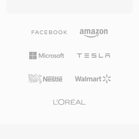
圧縮を追加)は、初期のMacマルチメディアの標
IMA ADPCMなど、事実上あらゆるコーデックを
準オーディオ形式でした — 1980年代後半から
統一されたラッパー内に収容します。チャンクベ
1990年代前半のHyperCardスタック、教育用CD-
ースのアーキテクチャにより、チャンネルレイア
ROM、システムアラートサウンドはこのエンコ
ウト、マーカー領域、アノテーション、MIDIデ
ーディングに大きく依存していました。生の
ータなどのリッチなメタデータとともにオーディ
FSSD形式の利点の一つは、簡単に解析できるこ
オを格納します。決定的な利点は、極めて長い録
とです — コンテナのオーバーヘッドがなく、オ
音の処理です — 放送局やフィールドレコーディ
ーディオデータはバイト0から始まり、符号なし
ストは、サイズの制限なく数時間の連続オーディ
8ビットPCMを処理できるあらゆるツールで読み
オをキャプチャできます。柔軟なコーデックサポ
取れます。この形式のデジタルアーキビストにと
ートはもう一つの強みで、コンテンツが高解像度
っての実用的な重要性もあります — FSSD録音
の24ビット/192 kHzロスレスオーディオであれ
をWAVなどの最新コンテナに変換すると元のオ
圧縮音声であれ、1つのコンテナで対応できま
ーディオコンテンツがロスレスで保存されます。
す。AppleのCore Audioフレームワークは
生のサンプルにはヘッダーを付加するだけで、ト
macOSとiOSでネイティブサポートを提供し、
ランスコーディングは不要です。
Logic ProやFinal Cut Proなどのプロフェッショ
ナルアプリケーションで低遅延再生を保証しま