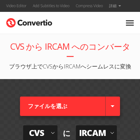
Video Editor
Add Subtitles to Video
Compress Video
詳細
CVS から IRCAM へのコンバータ
ー
ブラウザ上でCVSからIRCAMへシームレスに変換
ファイルを選ぶ
CVS
IRCAM
に