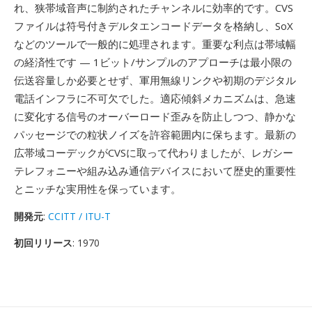
れ、狭帯域音声に制約されたチャンネルに効率的です。CVS
ファイルは符号付きデルタエンコードデータを格納し、SoX
などのツールで一般的に処理されます。重要な利点は帯域幅
の経済性です — 1ビット/サンプルのアプローチは最小限の
伝送容量しか必要とせず、軍用無線リンクや初期のデジタル
電話インフラに不可欠でした。適応傾斜メカニズムは、急速
に変化する信号のオーバーロード歪みを防止しつつ、静かな
パッセージでの粒状ノイズを許容範囲内に保ちます。最新の
広帯域コーデックがCVSに取って代わりましたが、レガシー
テレフォニーや組み込み通信デバイスにおいて歴史的重要性
とニッチな実用性を保っています。
開発元
:
CCITT / ITU-T
初回リリース
: 1970