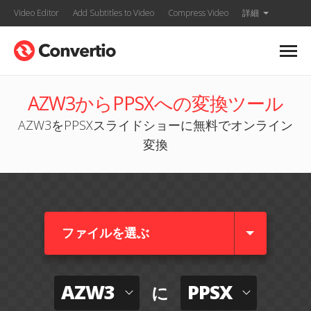
Video Editor
Add Subtitles to Video
Compress Video
詳細
AZW3からPPSXへの変換ツール
AZW3をPPSXスライドショーに無料でオンライン
変換
ファイルを選ぶ
AZW3
PPSX
に