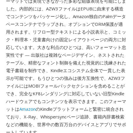
ーマットでは実現できなかった多彩な組版表現を可能にしま
した。内部的には、AZW3ファイルはEPUBに由来する構造
でコンテンツをパッケージ化し、Amazon独自のPalmデータ
ベースコンテナでラップされ、オプションでDRM保護が適
用されます。リフロー型テキストによる小説表示と、コミッ
ク・料理本・児童書向けの固定レイアウトページの両方に対
応しています。大きな利点のひとつは、高いフォーマット忠
実性です — 出版社は複雑なページデザイン、ネストされた
テーブル、精密なフォント制御を備えた視覚的に洗練された
電子書籍を制作でき、Kindleエコシステム全体で一貫した表
示が可能です。もうひとつの強みは後方互換性で、AZW3フ
ァイルにはMOBIフォールバックセクションを含めることが
でき、完全なKF8レンダリングに対応していない旧型Kindle
ハードウェアでもコンテンツを表示できます。このフォーマ
ットは
Amazon
のKindleプラットフォームと緊密に統合され
ており、X-Ray、Whispersyncページ追跡、書籍内辞書検索
などの機能を、世界中の数百万台のデバイスとアプリでサポ
ートしています。