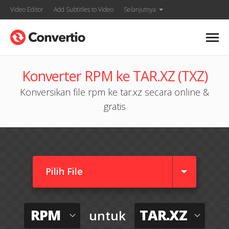
Video Editor
Add Subtitles to Video
Selanjutnya
Konverter RPM ke TAR.XZ (TXZ)
Konversikan file rpm ke tar.xz secara online &
gratis
Pilih File
RPM
TAR.XZ
untuk