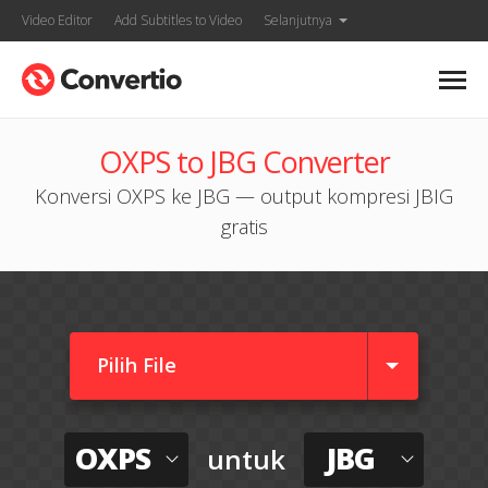
Video Editor
Add Subtitles to Video
Selanjutnya
OXPS to JBG Converter
Konversi OXPS ke JBG — output kompresi JBIG
gratis
Pilih File
OXPS
JBG
untuk