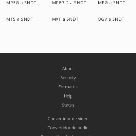
MPEG a SNDT
MPEG-2 a SNDT
MPG a SNDT
MTS a SNDT
MXF a SNDT
OGV a SNDT
About
Security
Formatos
Help
Status
Convertidor de vídeo
Convertidor de audio