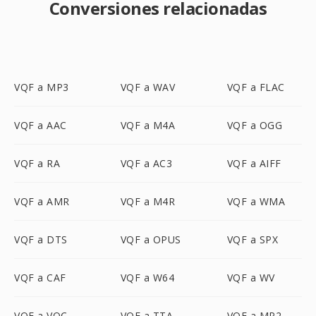
Conversiones relacionadas
VQF a MP3
VQF a WAV
VQF a FLAC
VQF a AAC
VQF a M4A
VQF a OGG
VQF a RA
VQF a AC3
VQF a AIFF
VQF a AMR
VQF a M4R
VQF a WMA
VQF a DTS
VQF a OPUS
VQF a SPX
VQF a CAF
VQF a W64
VQF a WV
VQF a VOC
VQF a TTA
VQF a MP2