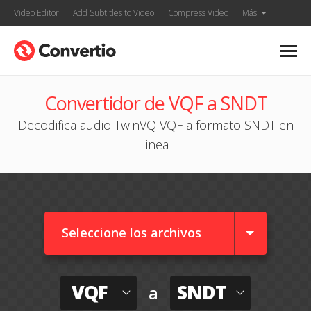
Video Editor
Add Subtitles to Video
Compress Video
Más
Convertidor de VQF a SNDT
Decodifica audio TwinVQ VQF a formato SNDT en
linea
Seleccione los archivos
VQF
SNDT
a