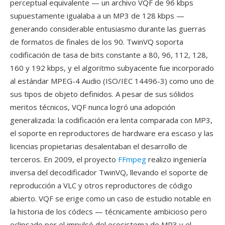
perceptual equivalente — un archivo VQF de 96 kbps
supuestamente igualaba a un MP3 de 128 kbps —
generando considerable entusiasmo durante las guerras
de formatos de finales de los 90. TwinVQ soporta
codificación de tasa de bits constante a 80, 96, 112, 128,
160 y 192 kbps, y el algoritmo subyacente fue incorporado
al estándar MPEG-4 Audio (ISO/IEC 14496-3) como uno de
sus tipos de objeto definidos. A pesar de sus sólidos
meritos técnicos, VQF nunca logró una adopción
generalizada: la codificación era lenta comparada con MP3,
el soporte en reproductores de hardware era escaso y las
licencias propietarias desalentaban el desarrollo de
terceros. En 2009, el proyecto
FFmpeg
realizo ingeniería
inversa del decodificador TwinVQ, llevando el soporte de
reproducción a VLC y otros reproductores de código
abierto. VQF se erige como un caso de estudio notable en
la historia de los códecs — técnicamente ambicioso pero
eclipsado por el impulsó del ecosistema de MP3 y el