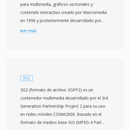
para multimedia, gráficos vectoriales y
contenido interactivo creado por Macromedia
en 1996 y posteriormente desarrollado por
Adobe Systems tras la adquisicion de
leer más
Macromedia en 2005. Los archivos SWF
contienen una combinación de gráficos
vectoriales y rasterizados, animaciones, audio
y vídeo incorporados, y código ActionScript
para interactividad, todo empaquetado en un
formato binario compacto diseñado para una
3G2
entrega web eficiente. Durante su apogeo,
3G2 (formato de archivo 3GPP2) es un
desde finales de los 90 hasta principios de los
contenedor multimedia desarrollado por el 3rd
2010, SWF impulsó un vasto ecosistema de
Generation Partnership Project 2 para su uso
contenido web incluyendo sitios animados,
en redes móviles CDMA2000. Basado en el
anuncios de banner, juegos casuales,
formato de medios base ISO (MPEG-4 Part
aplicaciones educativas y experiencias