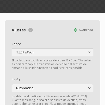
Ajustes
Avanzado
Códec:
H.264 (AVC)
El códec para codificar la pista de vídeo. El códec "Sin volver
a codificar" copia la transmisión de vídeo del archivo de
entrada a la salida sin volver a codificar, si es posible.
Perfil:
Automático
Establezca el perfil de codificación de salida AVC (H.264).
Cuanto más antiguo sea el dispositivo de destino, "más
bajo" debe configurar el perfil. Se puede encontrar más