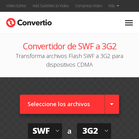
Video Editor
Add Subtitles to Video
Compress Video
Más
Convertidor de SWF a 3G2
Transforma archivos Flash SWF a 3G2 para
dispositivos CDMA
Seleccione los archivos
SWF
3G2
a