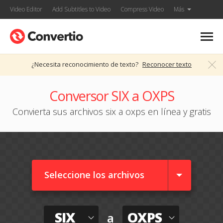
Video Editor
Add Subtitles to Video
Compress Video
Más
¿Necesita reconocimiento de texto?
Reconocer texto
Conversor SIX a OXPS
Convierta sus archivos six a oxps en línea y gratis
Seleccione los archivos
SIX
OXPS
a