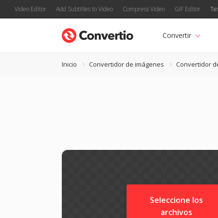
Video Editor
Add Subtitles to Video
Compress Video
GIF Editor
Te
Convertir
Inicio
Convertidor de imágenes
Convertidor 
Seleccione los
archivos