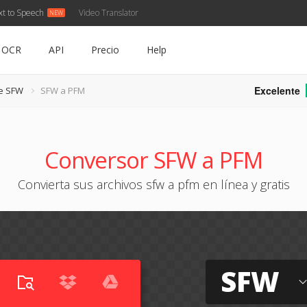
xt to Speech
Video Translator
OCR
API
Precio
Help
Excelente
de SFW
SFW a PFM
Conversor SFW a PFM
Convierta sus archivos sfw a pfm en línea y gratis
SFW