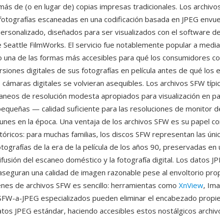
ás de (o en lugar de) copias impresas tradicionales. Los archiv
 fotografías escaneadas en una codificación basada en JPEG envue
rsonalizado, diseñados para ser visualizados con el software de
e Seattle FilmWorks. El servicio fue notablemente popular a medi
o una de las formas más accesibles para qué los consumidores 
rsiones digitales de sus fotografías en película antes de qué los
 cámaras digitales se volvieran asequibles. Los archivos SFW típ
aneos de resolución modesta apropiados para visualización en pa
equeñas — calidad suficiente para las resoluciones de monitor 
es en la época. Una ventaja de los archivos SFW es su papel c
tóricos: para muchas familias, los discos SFW representan las úni
otografías de la era de la película de los años 90, preservadas en
difusión del escaneo doméstico y la fotografía digital. Los datos J
seguran una calidad de imagen razonable pese al envoltorio prop
nes de archivos SFW es sencillo: herramientas como
XnView
, Im
FW-a-JPEG especializados pueden eliminar el encabezado propie
atos JPEG estándar, haciendo accesibles estos nostálgicos archiv