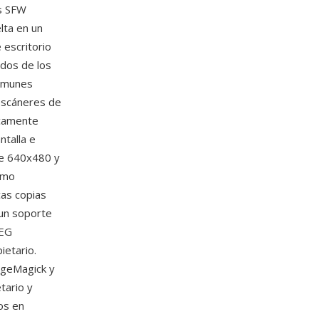
os SFW
lta en un
 escritorio
ados de los
comunes
 escáneres de
icamente
ntalla e
de 640x480 y
omo
cas copias
 un soporte
PEG
ietario.
ageMagick y
tario y
os en