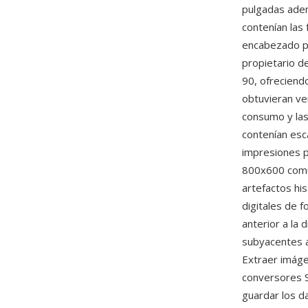
pulgadas adem
contenían las
encabezado pe
propietario d
90, ofreciend
obtuvieran ve
consumo y las
contenían esc
impresiones p
800x600 comun
artefactos his
digitales de f
anterior a la 
subyacentes a
Extraer imáge
conversores S
guardar los d