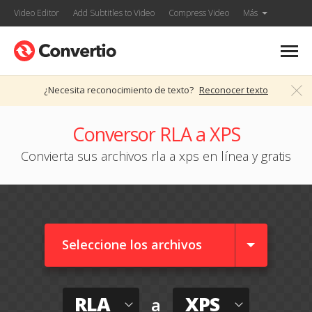
Video Editor
Add Subtitles to Video
Compress Video
Más
¿Necesita reconocimiento de texto?
Reconocer texto
Conversor RLA a XPS
Convierta sus archivos rla a xps en línea y gratis
Seleccione los archivos
RLA
XPS
a