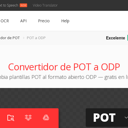
xt to Speech
Video Translator
OCR
API
Precio
Help
Excelente
idor de POT
POT a ODP
Convertidor de POT a ODP
bia plantillas POT al formato abierto ODP — gratis en l
POT