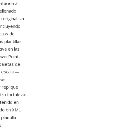
ntación a
rellenado
 original sin
 incluyendo
ectos de
 plantillas
iva en las
owerPoint,
paletas de
a escala —
vas
r replique
ra fortaleza:
tenido en
ado en XML
lantilla
3.