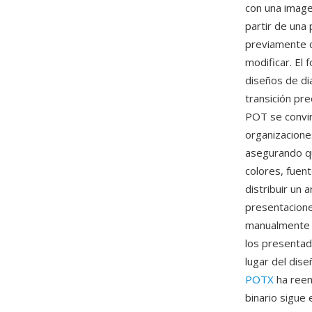
con una image
partir de una
previamente co
modificar. El
diseños de di
transición pre
POT se convir
organizacione
asegurando q
colores, fuen
distribuir un
presentacione
manualmente l
los presentad
lugar del dis
POTX
ha reem
binario sigue