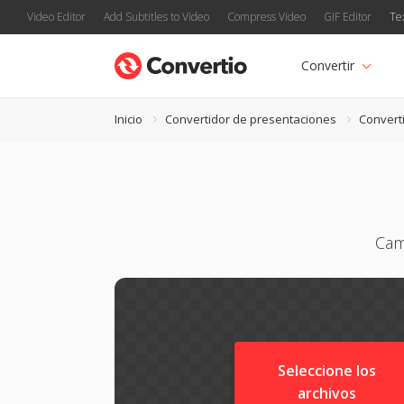
Video Editor
Add Subtitles to Video
Compress Video
GIF Editor
Te
Convertir
Inicio
Convertidor de presentaciones
Convert
Cam
Seleccione los
archivos