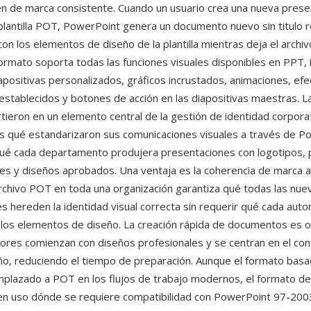
n de marca consistente. Cuando un usuario crea una nueva prese
 plantilla POT, PowerPoint genera un documento nuevo sin titulo 
n los elementos de diseño de la plantilla mientras deja el archivo
 formato soporta todas las funciones visuales disponibles en PPT,
apositivas personalizados, gráficos incrustados, animaciones, ef
establecidos y botones de acción en las diapositivas maestras. Las
tieron en un elemento central de la gestión de identidad corporat
s qué estandarizaron sus comunicaciones visuales a través de P
ué cada departamento produjera presentaciones con logotipos, 
tes y diseños aprobados. Una ventaja es la coherencia de marca 
 archivo POT en toda una organización garantiza qué todas las nue
s hereden la identidad visual correcta sin requerir qué cada auto
os elementos de diseño. La creación rápida de documentos es ot
ores comienzan con diseños profesionales y se centran en el con
eño, reduciendo el tiempo de preparación. Aunque el formato bas
plazado a POT en los flujos de trabajo modernos, el formato de p
 en uso dónde se requiere compatibilidad con PowerPoint 97-200