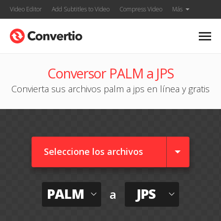
Video Editor
Add Subtitles to Video
Compress Video
Más
Conversor PALM a JPS
Convierta sus archivos palm a jps en línea y gratis
Seleccione los archivos
PALM
JPS
a