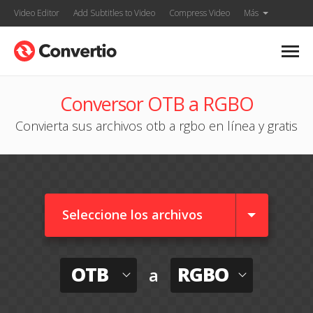
Video Editor
Add Subtitles to Video
Compress Video
Más
Conversor OTB a RGBO
Convierta sus archivos otb a rgbo en línea y gratis
Seleccione los archivos
OTB
RGBO
a