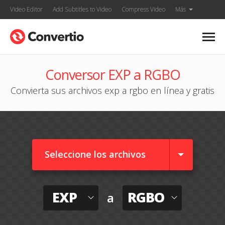
Video Editor
Add Subtitles to Video
Compress Video
Más
Conversor EXP a RGBO
Convierta sus archivos exp a rgbo en línea y gratis
Seleccione los archivos
EXP
RGBO
a