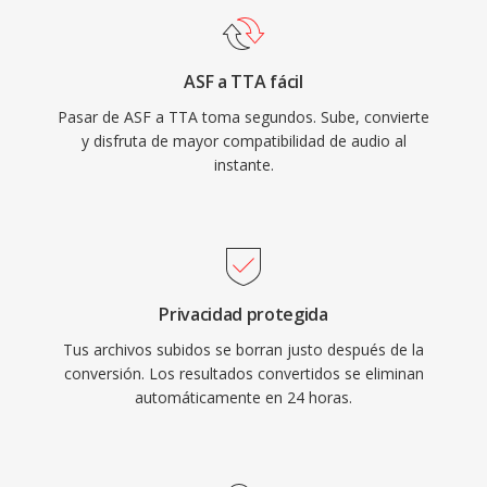
Media Services.
portátiles, dando a TTA una ventaja práctica
sobre algunos formatos sin pérdida
ASF a TTA fácil
competidores. La implementacion de
Pasar de ASF a TTA toma segundos. Sube, convierte
referencia de código abierto se distribuye bajo
y disfruta de mayor compatibilidad de audio al
la licencia GNU GPL, fomentando la adopción
instante.
comunitaria e integraciones de terceros.
Aunque códecs más nuevos como FLAC han
capturado una mayor parte del panorama de
audio sin pérdida, TTA sigue sirviendo a
usuarios qué valoran su simplicidad y
Privacidad protegida
compresión transparente.
Tus archivos subidos se borran justo después de la
conversión. Los resultados convertidos se eliminan
automáticamente en 24 horas.