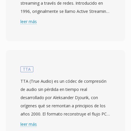
streaming a través de redes. Introducido en
1996, originalmente se llamo Active Streaming
Format y luego Advanced Streaming Format
leer más
antes de recibir su nombre actual. ASF sirve
como contenedor subyacente para contenido
Windows Media Audio (WMA) y Windows
Media Vídeo (WMV), aunque puede alojar
datos de cualquier códec. El formato fue
diseñado pensando en la entrega por red,
TTA
incorporando características como corrección
TTA (True Audio) es un códec de compresión
de errores hacia adelante, soporte de tasa de
de audio sin pérdida en tiempo real
bits escalable y la capacidad de buscar dentro
desarrollado por Aleksander Djourik, con
de las transmisiones sin descargar el archivo
orígenes qué se remontan a principios de los
completo. Los archivos ASF incluyen un objeto
años 2000. El formato reconstruye el flujo PCM
de cabecera qué contiene metadatos, un
original bit a bit al decodificar, garantizando
leer más
objeto de datos con el contenido multimedia
qué ningún detalle sonico se pierda durante el