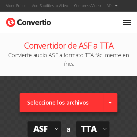
Video Editor
Add Subtitles to Video
Compress Video
Más
Convertidor de ASF a TTA
Convierte audio ASF a formato TTA fácilmente en
línea
Seleccione los archivos
ASF
TTA
a