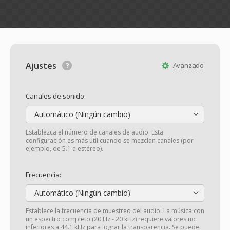
Ajustes
Avanzado
Canales de sonido:
Automático (Ningún cambio)
Establezca el número de canales de audio. Esta
configuración es más útil cuando se mezclan canales (por
ejemplo, de 5.1 a estéreo).
Frecuencia:
Automático (Ningún cambio)
Establece la frecuencia de muestreo del audio. La música con
un espectro completo (20 Hz - 20 kHz) requiere valores no
inferiores a 44.1 kHz para lograr la transparencia. Se puede