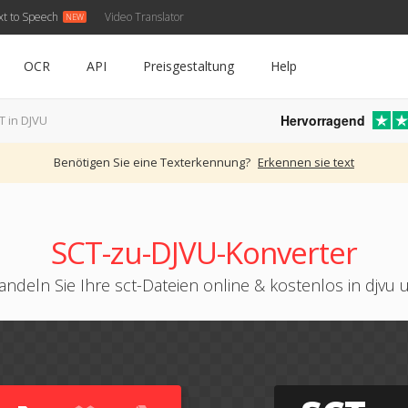
xt to Speech
Video Translator
OCR
API
Preisgestaltung
Help
Hervorragend
T in DJVU
Benötigen Sie eine Texterkennung?
Erkennen sie text
SCT-zu-DJVU-Konverter
ndeln Sie Ihre sct-Dateien online & kostenlos in djvu