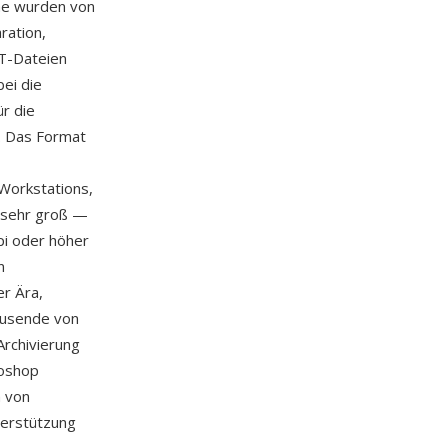
me wurden von
ration,
CT-Dateien
bei die
r die
t. Das Format
Workstations,
 sehr groß —
pi oder höher
n
er Ära,
ausende von
Archivierung
toshop
h von
erstützung