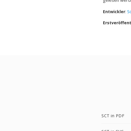
gelesen werd
Entwickler
:
S
Erstveröffen
SCT in PDF