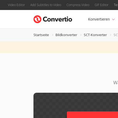
Video Editor
Add Subtitles to Video
Compress Video
GIF Editor
Te
Konvertieren
Startseite
Bildkonverter
SCT-Konverter
SC
Wa