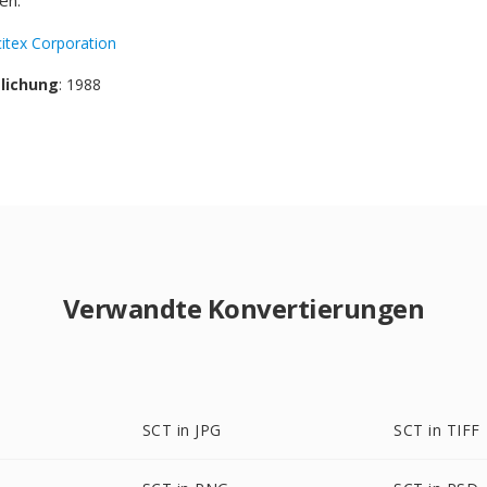
en.
citex Corporation
tlichung
: 1988
Verwandte Konvertierungen
SCT in JPG
SCT in TIFF