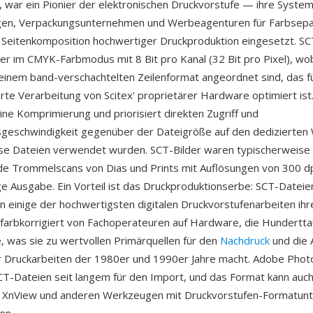
war ein Pionier der elektronischen Druckvorstufe — ihre Syste
gen, Verpackungsunternehmen und Werbeagenturen für Farbsepa
Seitenkomposition hochwertiger Druckproduktion eingesetzt. S
der im CMYK-Farbmodus mit 8 Bit pro Kanal (32 Bit pro Pixel), wo
 einem band-verschachtelten Zeilenformat angeordnet sind, das fü
erte Verarbeitung von Scitex' proprietärer Hardware optimiert is
ne Komprimierung und priorisiert direkten Zugriff und
geschwindigkeit gegenüber der Dateigröße auf den dedizierten 
ese Dateien verwendet wurden. SCT-Bilder waren typischerweise
e Trommelscans von Dias und Prints mit Auflösungen von 300 d
ige Ausgabe. Ein Vorteil ist das Druckproduktionserbe: SCT-Dateie
n einige der hochwertigsten digitalen Druckvorstufenarbeiten ihr
farbkorrigiert von Fachoperateuren auf Hardware, die Hundertt
e, was sie zu wertvollen Primärquellen für den
Nachdruck
und die 
r Druckarbeiten der 1980er und 1990er Jahre macht. Adobe Pho
CT-Dateien seit langem für den Import, und das Format kann auc
 XnView und anderen Werkzeugen mit Druckvorstufen-Formatunt