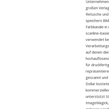
Unternehmen, 
großen Verla
Retusche und 
speichern Bil
Farbkanäle in
scanline-basi
verwendet kei
Verarbeitungs
auf denen di
hochauflösend
für druckfert
repräsentiere
gescannt und 
Dollar kostet
kommerzielle
unterstützt S
ImageMagick,