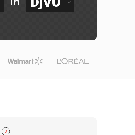
DJVU
in
3