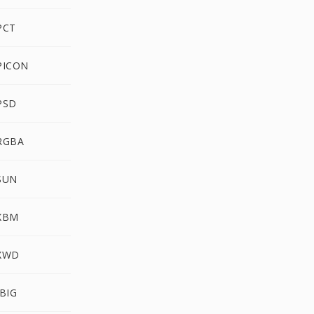
PCT
PICON
PSD
 RGBA
SUN
 XBM
 XWD
JBIG