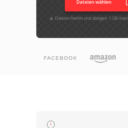
Dateien wählen
Dateien hierhin und ablegen. 1 GB max
1