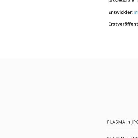
prozedurale T
Entwickler
:
I
Erstveröffen
PLASMA in JP