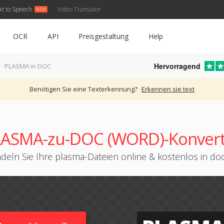
xt to Speech
Video Translator
OCR
API
Preisgestaltung
Help
Hervorragend
PLASMA in DOC
Benötigen Sie eine Texterkennung?
Erkennen sie text
LASMA-zu-DOC (WORD)-Konvert
eln Sie Ihre plasma-Dateien online & kostenlos in d