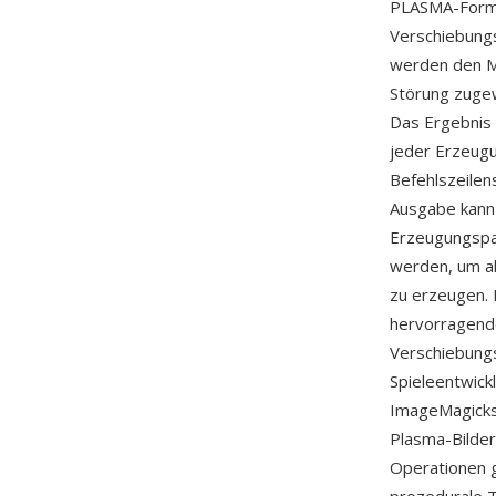
PLASMA-Format
Verschiebungsa
werden den Mi
Störung zugewi
Das Ergebnis 
jeder Erzeugu
Befehlszeilen
Ausgabe kann 
Erzeugungspa
werden, um al
zu erzeugen. E
hervorragend
Verschiebungs
Spieleentwick
ImageMagicks 
Plasma-Bilde
Operationen g