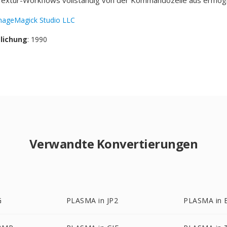
extur-Workflows vollständig von der Kommandozeile aus ermögli
mageMagick Studio LLC
tlichung
: 1990
Verwandte Konvertierungen
G
PLASMA in JP2
PLASMA in