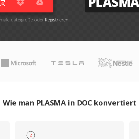
PLASM
imale dateigröße oder
Registrieren
Wie man PLASMA in DOC konvertiert
2