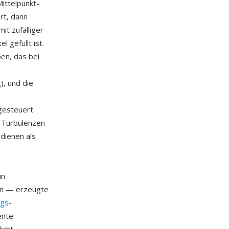
ittelpunkt-
rt, dann
t zufälliger
 gefüllt ist.
en, das bei
), und die
gesteuert
n Turbulenzen
 dienen als
in
en — erzeugte
ngs
-
ente