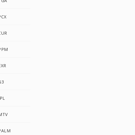
TGA
PCX
CUR
 PPM
EXR
G3
IPL
 MTV
 PALM