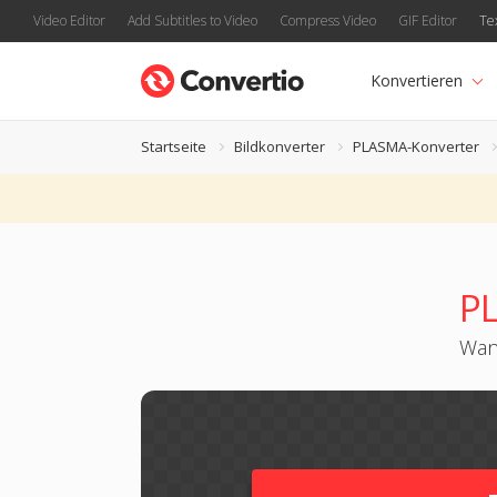
Video Editor
Add Subtitles to Video
Compress Video
GIF Editor
Te
Konvertieren
Startseite
Bildkonverter
PLASMA-Konverter
P
Wand