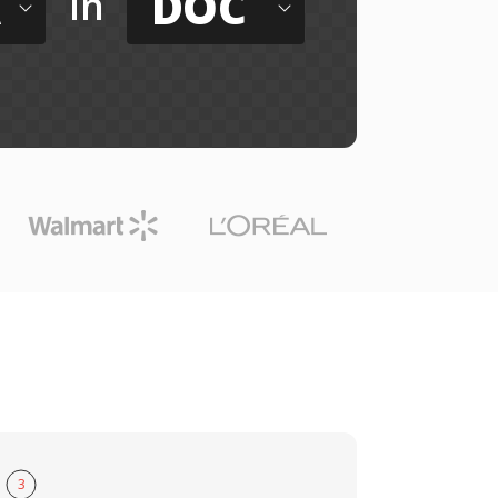
A
DOC
in
3