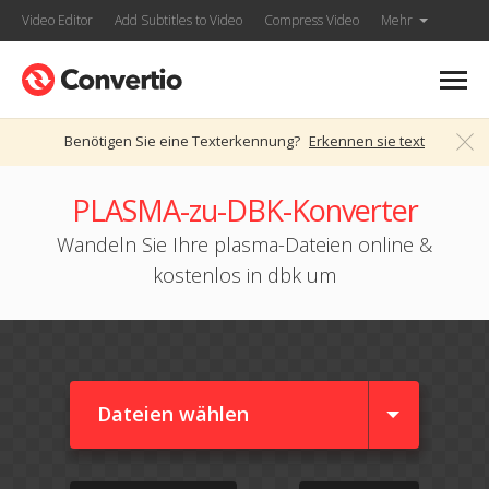
Video Editor
Add Subtitles to Video
Compress Video
Mehr
Benötigen Sie eine Texterkennung?
Erkennen sie text
PLASMA-zu-DBK-Konverter
Wandeln Sie Ihre plasma-Dateien online &
kostenlos in dbk um
Dateien wählen