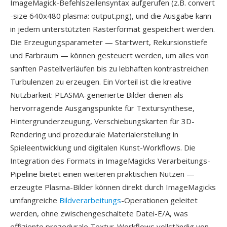
ImageMagick-Befehlszeilensyntax aufgerufen (z.B. convert
-size 640x480 plasma: output.png), und die Ausgabe kann
in jedem unterstützten Rasterformat gespeichert werden.
Die Erzeugungsparameter — Startwert, Rekursionstiefe
und Farbraum — können gesteuert werden, um alles von
sanften Pastellverläufen bis zu lebhaften kontrastreichen
Turbulenzen zu erzeugen. Ein Vorteil ist die kreative
Nutzbarkeit: PLASMA-generierte Bilder dienen als
hervorragende Ausgangspunkte für Textursynthese,
Hintergrunderzeugung, Verschiebungskarten für 3D-
Rendering und prozedurale Materialerstellung in
Spieleentwicklung und digitalen Kunst-Workflows. Die
Integration des Formats in ImageMagicks Verarbeitungs-
Pipeline bietet einen weiteren praktischen Nutzen —
erzeugte Plasma-Bilder können direkt durch ImageMagicks
umfangreiche
Bildverarbeitungs
-Operationen geleitet
werden, ohne zwischengeschaltete Datei-E/A, was
effiziente prozedurale Textur-Workflows vollständig von