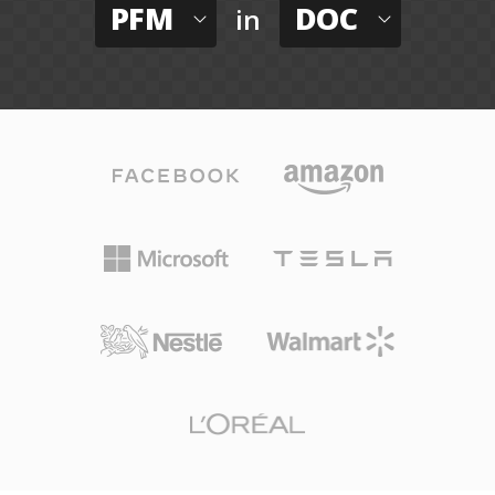
PFM
DOC
in