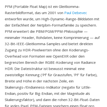
PFM (Portable Float Map) ist ein Gleitkomma-
Rasterbildformat, das um 2001 von
Paul Debevec
entworfen wurde, um High-Dynamic-Range-Bilddaten mit
der Einfachheit der Netpbm-Formatfamilie zu speichern.
PFM erweitert die PBM/PGM/PPM-Philosophie —
minimaler Header, Rohdaten, keine Komprimierung — auf
32-Bit-IEEE-Gleitkomma-Samples und bietet direkten
Zugang zu HDR-Pixelwerten ohne den Kodierungs-
Overhead von Formaten wie OpenEXR oder den
begrenzten Bereich der RGBE-Kodierung von Radiance
HDR. Die Dateistruktur ist bewusst minimal: eine
zweistellige Kennung ('Pf' für Graustufen, 'PF' für Farbe),
Breite und Höhe in der nächsten Zeile, ein
Skalierungs-/Endianness-Indikator (negativ für Little-
Endian, positiv für Big-Endian, mit der Magnitude als
Skalierungsfaktor), und dann die rohen 32-Bit-Float-Daten
für jedes Pixel. PFM-Dateien speichern einen Float pro