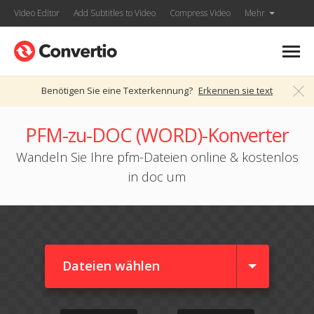
Video Editor
Add Subtitles to Video
Compress Video
Mehr
Benötigen Sie eine Texterkennung?
Erkennen sie text
PFM-zu-DOC (WORD)-Konverter
Wandeln Sie Ihre pfm-Dateien online & kostenlos
in doc um
Dateien wählen