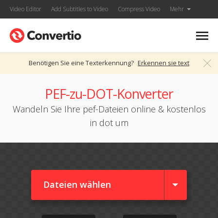
Video Editor
Add Subtitles to Video
Compress Video
Mehr
Benötigen Sie eine Texterkennung?
Erkennen sie text
PEF-zu-DOT-Konverter
Wandeln Sie Ihre pef-Dateien online & kostenlos
in dot um
Dateien wählen