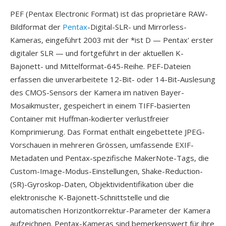
PEF (Pentax Electronic Format) ist das proprietäre RAW-
Bildformat der
Pentax
-Digital-SLR- und Mirrorless-
Kameras, eingeführt 2003 mit der *ist D — Pentax' erster
digitaler SLR — und fortgeführt in der aktuellen K-
Bajonett- und Mittelformat-645-Reihe. PEF-Dateien
erfassen die unverarbeitete 12-Bit- oder 14-Bit-Auslesung
des CMOS-Sensors der Kamera im nativen Bayer-
Mosaikmuster, gespeichert in einem TIFF-basierten
Container mit Huffman-kodierter verlustfreier
Komprimierung. Das Format enthält eingebettete JPEG-
Vorschauen in mehreren Grössen, umfassende EXIF-
Metadaten und Pentax-spezifische MakerNote-Tags, die
Custom-Image-Modus-Einstellungen, Shake-Reduction-
(SR)-Gyroskop-Daten, Objektividentifikation über die
elektronische K-Bajonett-Schnittstelle und die
automatischen Horizontkorrektur-Parameter der Kamera
aufzeichnen. Pentax-Kameras sind bemerkenswert für ihre