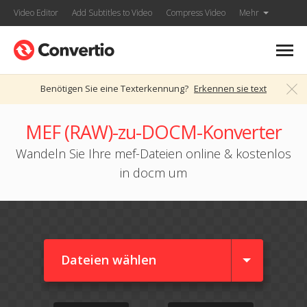
Video Editor
Add Subtitles to Video
Compress Video
Mehr
Benötigen Sie eine Texterkennung?
Erkennen sie text
MEF (RAW)-zu-DOCM-Konverter
Wandeln Sie Ihre mef-Dateien online & kostenlos
in docm um
Dateien wählen