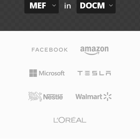
MEF
DOCM
in