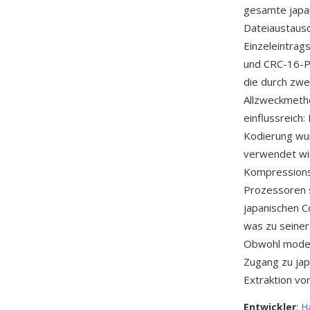
gesamte japa
Dateiaustausc
Einzeleintrag
und CRC-16-P
die durch zwe
Allzweckmeth
einflussreich
Kodierung wu
verwendet wir
Kompressions
Prozessoren s
japanischen C
was zu seine
Obwohl modern
Zugang zu ja
Extraktion vo
Entwickler
:
H