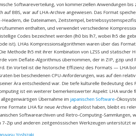
nische Softwareverteilung, von kommerziellen Anwendungen bis
h auf BBS, war auf LHA-Archive angewiesen. Das Format speiche
s-Headern, die Dateinamen, Zeitstempel, betriebssystemspezifis
rüfsummen enthalten, und verwendet verschiedene Kompressi
istellige Codes bezeichnet werden (lh0 bis lh7, wobei lh5 die geb
ode ist). LHAs Kompressionsalgorithmen waren über das Format
: Die Methode lh5 mit ihrer Kombination von LZSS und statischer 
rde vom Deflate-Algorithmus übernommen, der in ZIP, gzip und
d. Ein Vorteil ist die historische Effizienz des Formats — LHA bo
raten bei bescheidenen CPU-Anforderungen, was auf den relati
einer Ära entscheidend war. Die tiefe kulturelle Bedeutung des
omputing ist ein weiterer bemerkenswerter Aspekt: LHA wurde fre
r allgegenwärtigen Übernahme im
japanischen Software
-Ökosyste
e Formate LHA für neue Archive abgelöst haben, bleibt es rele
panischen Softwarearchiven und Retro-Computing-Sammlungen, w
n 7-Zip und anderen zeitgenössischen Werkzeugen unterstützt wi
aruyasu Yoshizaki