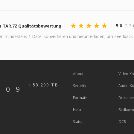
5.0
(1 S
s TAR.7Z Qualitätsbewertung
en mindestens 1 Datei konvertieren und herunterladen, um Feedback 
About
Video-Ko
58,299 TB
Security
Audio-Ko
609
Formate
Dokumen
Help
Bildkonv
Status
OCR