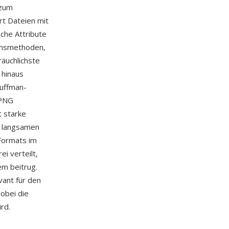
 zum
rt Dateien mit
che Attribute
onsmethoden,
räuchlichste
 hinaus
Huffman-
 PNG
t starke
v langsamen
 Formats im
i verteilt,
m beitrug.
vant für den
obei die
rd.