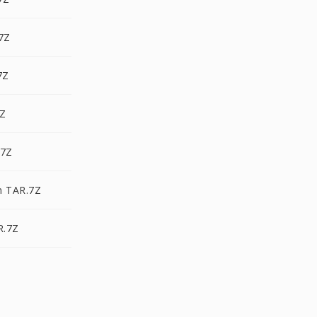
7Z
7Z
7Z
.7Z
n TAR.7Z
R.7Z