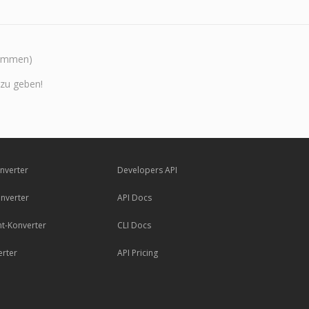
timmen)
zu geben!
nverter
Developers API
nverter
API Docs
t-Konverter
CLI Docs
erter
API Pricing