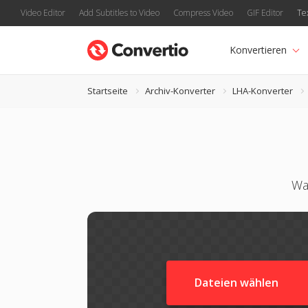
Video Editor
Add Subtitles to Video
Compress Video
GIF Editor
Te
Konvertieren
Startseite
Archiv-Konverter
LHA-Konverter
Wa
Dateien wählen