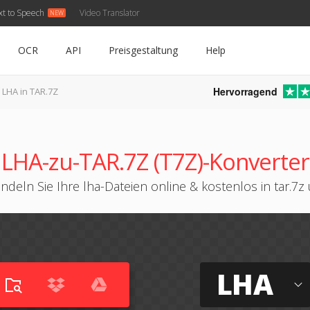
xt to Speech
Video Translator
OCR
API
Preisgestaltung
Help
Hervorragend
LHA in TAR.7Z
LHA-zu-TAR.7Z (T7Z)-Konverter
ndeln Sie Ihre lha-Dateien online & kostenlos in tar.7z
LHA