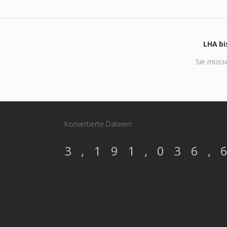
LHA bi
Sie müss
Konvertierte Dateien:
3,191,036,