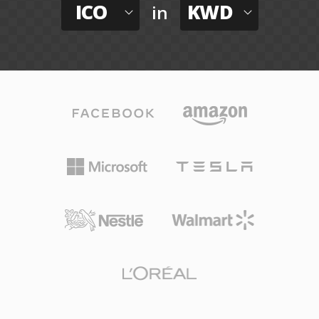
ICO
KWD
in