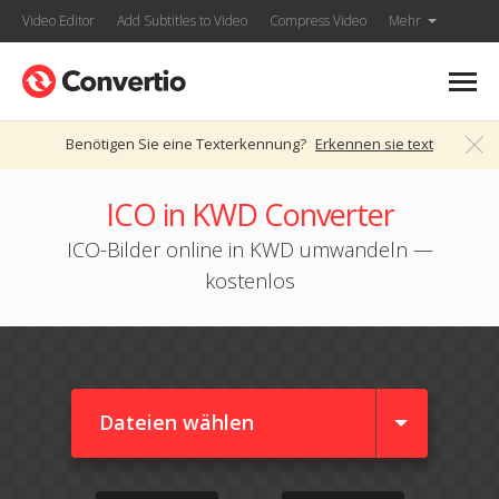
Video Editor
Add Subtitles to Video
Compress Video
Mehr
Benötigen Sie eine Texterkennung?
Erkennen sie text
ICO in KWD Converter
ICO-Bilder online in KWD umwandeln —
kostenlos
Dateien wählen