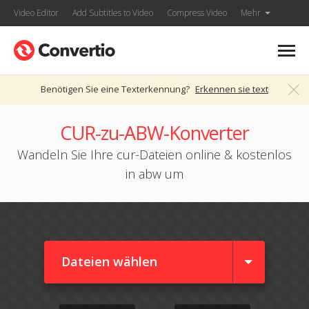
Video Editor
Add Subtitles to Video
Compress Video
Mehr
Benötigen Sie eine Texterkennung?
Erkennen sie text
CUR-zu-ABW-Konverter
Wandeln Sie Ihre cur-Dateien online & kostenlos
in abw um
Dateien wählen