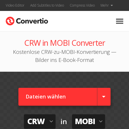
Video Editor
Add Subtitles to Video
Compress Video
Mehr
CRW in MOBI Converter
Kostenlose CRW-zu-MOBI-Konvertierung —
Bilder ins E-Book-Format
Dateien wählen
CRW
MOBI
in