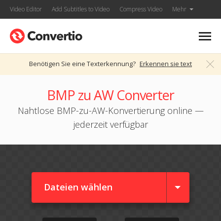
Video Editor
Add Subtitles to Video
Compress Video
Mehr
Benötigen Sie eine Texterkennung?
Erkennen sie text
BMP zu AW Converter
Nahtlose BMP-zu-AW-Konvertierung online —
jederzeit verfügbar
Dateien wählen