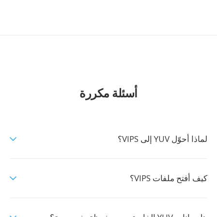
أسئلة مكررة
لماذا أحوّل YUV إلى VIPS؟
كيف أفتح ملفات VIPS؟