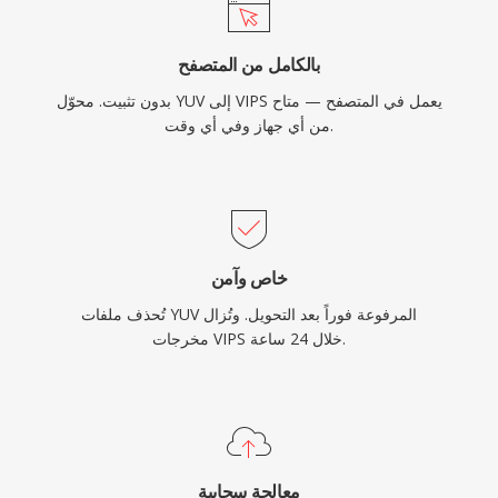
بالكامل من المتصفح
بدون تثبيت. محوّل YUV إلى VIPS يعمل في المتصفح — متاح
من أي جهاز وفي أي وقت.
خاص وآمن
تُحذف ملفات YUV المرفوعة فوراً بعد التحويل. وتُزال
مخرجات VIPS خلال 24 ساعة.
معالجة سحابية