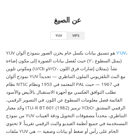
عن الصيغ
YUV
VIPS
،
Y'UV
YUV هو تنسيق بيانات بكسل خام يخزن الصور بنموذج ألوان
حيث تُفصل بيانات الصورة إلى مكون إضاءة (Y'، يمثل السطوع)
ومكوني تلوين (U/Cb وV/Cr، يمثلان إشارات فرق اللون). نشأ
نموذج ألوان YUV مع البث التلفزيوني الملون التناظري — تحديداً
نظام NTSC المعتمد في 1953 ونظام PAL في 1967 — حيث
تطلب التوافق العكسي مع أجهزة الاستقبال بالأبيض والأسود
القائمة فصل معلومات السطوع عن اللون. في التصوير الرقمي،
وحّد معيار ITU-R BT.601 (1982) ترميز YCbCr الرقمي المشتق
من نموذج YUV التناظري، محدداً مصفوفات التحويل ودقة العينات
المستخدمة في جميع أنظمة الفيديو والبث الرقمي تقريباً. لا تحتوي
ملفات YUV الخام على رأس أو ضغط أو بيانات وصفية — هي