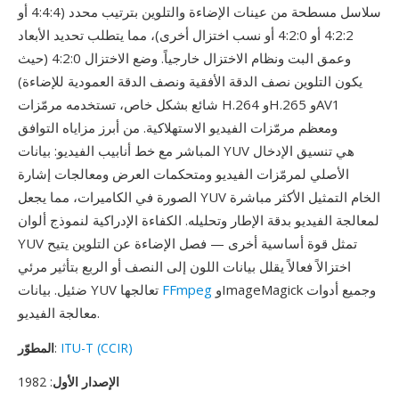
سلاسل مسطحة من عينات الإضاءة والتلوين بترتيب محدد (4:4:4 أو
4:2:2 أو 4:2:0 أو نسب اختزال أخرى)، مما يتطلب تحديد الأبعاد
وعمق البت ونظام الاختزال خارجياً. وضع الاختزال 4:2:0 (حيث
يكون التلوين نصف الدقة الأفقية ونصف الدقة العمودية للإضاءة)
شائع بشكل خاص، تستخدمه مرمّزات H.264 وH.265 وAV1
ومعظم مرمّزات الفيديو الاستهلاكية. من أبرز مزاياه التوافق
المباشر مع خط أنابيب الفيديو: بيانات YUV هي تنسيق الإدخال
الأصلي لمرمّزات الفيديو ومتحكمات العرض ومعالجات إشارة
الصورة في الكاميرات، مما يجعل YUV الخام التمثيل الأكثر مباشرة
لمعالجة الفيديو بدقة الإطار وتحليله. الكفاءة الإدراكية لنموذج ألوان
YUV تمثل قوة أساسية أخرى — فصل الإضاءة عن التلوين يتيح
اختزالاً فعالاً يقلل بيانات اللون إلى النصف أو الربع بتأثير مرئي
وImageMagick وجميع أدوات
FFmpeg
ضئيل. بيانات YUV تعالجها
معالجة الفيديو.
ITU-T (CCIR)
:
المطوّر
الإصدار الأول
: 1982