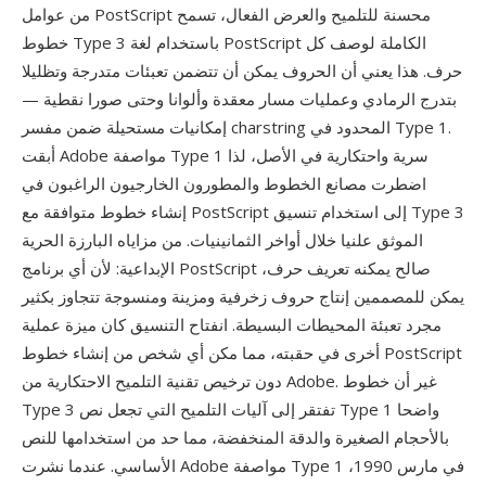
من عوامل PostScript محسنة للتلميح والعرض الفعال، تسمح
خطوط Type 3 باستخدام لغة PostScript الكاملة لوصف كل
حرف. هذا يعني أن الحروف يمكن أن تتضمن تعبئات متدرجة وتظليلا
بتدرج الرمادي وعمليات مسار معقدة وألوانا وحتى صورا نقطية —
إمكانيات مستحيلة ضمن مفسر charstring المحدود في Type 1.
أبقت Adobe مواصفة Type 1 سرية واحتكارية في الأصل، لذا
اضطرت مصانع الخطوط والمطورون الخارجيون الراغبون في
إنشاء خطوط متوافقة مع PostScript إلى استخدام تنسيق Type 3
الموثق علنيا خلال أواخر الثمانينيات. من مزاياه البارزة الحرية
الإبداعية: لأن أي برنامج PostScript صالح يمكنه تعريف حرف،
يمكن للمصممين إنتاج حروف زخرفية ومزينة ومنسوجة تتجاوز بكثير
مجرد تعبئة المحيطات البسيطة. انفتاح التنسيق كان ميزة عملية
أخرى في حقبته، مما مكن أي شخص من إنشاء خطوط PostScript
دون ترخيص تقنية التلميح الاحتكارية من Adobe. غير أن خطوط
Type 3 تفتقر إلى آليات التلميح التي تجعل نص Type 1 واضحا
بالأحجام الصغيرة والدقة المنخفضة، مما حد من استخدامها للنص
الأساسي. عندما نشرت Adobe مواصفة Type 1 في مارس 1990،