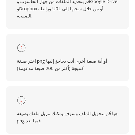
قُم بتحديد الملفات من جهاز الحاسوب وGoogle Drive
وDropbox، ورابط URL أو من خلال سحبها إلى
الصفحة.
2
اختر صيغة png أو أية صيغة أخرى أنت بحاجةٍ إليها
كنتيجة (أكثر من 200 صيغة مدعومة)
3
هيا قُم بتحويل الملف وسوف يمكنك تنزيل ملفك بصيغة
png فِيما بعد