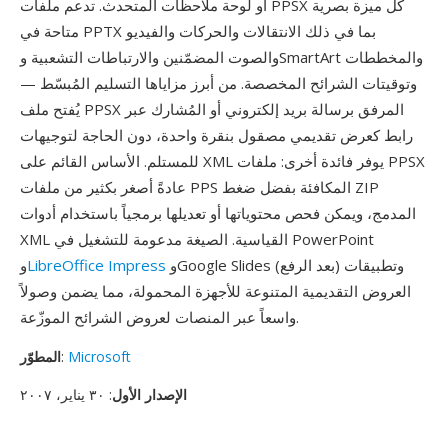
أو لوحة ملاحظات المتحدث. تدعم ملفات PPSX كل ميزة بصرية
متاحة في PPTX بما في ذلك الانتقالات والحركات والفيديو
والصوت المضمّنين والارتباطات التشعبية وSmartArt والمخططات
وتوقيتات الشرائح المخصصة. من أبرز مزاياها التسليم المُبسّط —
يُفتح ملف PPSX المرفق برسالة بريد إلكتروني أو المُشارك عبر
رابط كعرض تقديمي مصقول بنقرة واحدة، دون الحاجة لتوجيهات
للمستلم. الأساس القائم على XML يوفر فائدة أخرى: ملفات PPSX
عادةً أصغر بكثير من ملفات PPS المكافئة بفضل ضغط ZIP
المدمج، ويمكن فحص محتوياتها أو تعديلها برمجياً باستخدام أدوات
XML القياسية. الصيغة مدعومة للتشغيل في PowerPoint
وGoogle Slides (بعد الرفع) وتطبيقات
LibreOffice Impress
و
العروض التقديمية المتنوعة للأجهزة المحمولة، مما يضمن وصولاً
واسعاً عبر المنصات لعروض الشرائح الموزّعة.
Microsoft
:
المطوّر
الإصدار الأول
: ٣٠ يناير، ٢٠٠٧