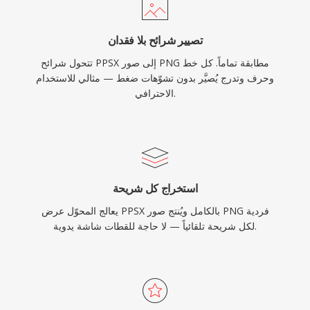
تصيير شرائح بلا فقدان
تتحول شرائح PPSX إلى صور PNG مطابقة تماماً. كل خط
وحرف وتدرج يُصيَّر بدون تشوّهات ضغط — مثالي للاستخدام
الاحترافي.
استخراج كل شريحة
يعالج المحوّل عرض PPSX بالكامل ويُنتج صور PNG فردية
لكل شريحة تلقائياً — لا حاجة للقطات شاشة يدوية.