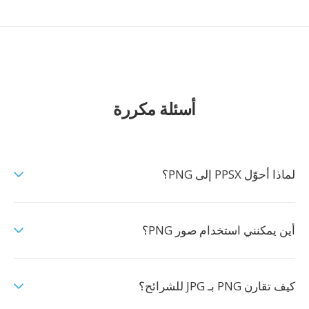
أسئلة مكررة
لماذا أحوّل PPSX إلى PNG؟
أين يمكنني استخدام صور PNG؟
كيف تقارن PNG بـ JPG للشرائح؟