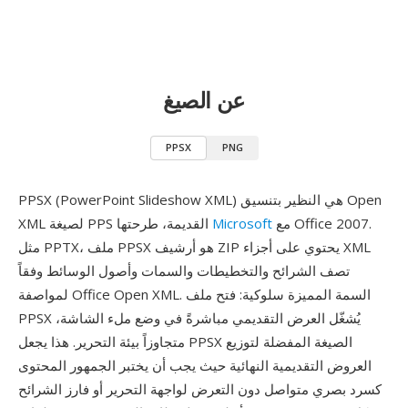
عن الصيغ
PPSX
PNG
PPSX (PowerPoint Slideshow XML) هي النظير بتنسيق Open
مع Office 2007.
Microsoft
XML لصيغة PPS القديمة، طرحتها
مثل PPTX، ملف PPSX هو أرشيف ZIP يحتوي على أجزاء XML
تصف الشرائح والتخطيطات والسمات وأصول الوسائط وفقاً
لمواصفة Office Open XML. السمة المميزة سلوكية: فتح ملف
PPSX يُشغّل العرض التقديمي مباشرةً في وضع ملء الشاشة،
متجاوزاً بيئة التحرير. هذا يجعل PPSX الصيغة المفضلة لتوزيع
العروض التقديمية النهائية حيث يجب أن يختبر الجمهور المحتوى
كسرد بصري متواصل دون التعرض لواجهة التحرير أو فارز الشرائح