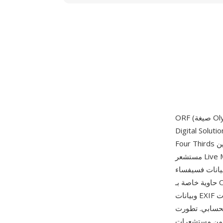
طُرحت عام 2000 مع كاميرا E-10 الرقمية SLR واستمرت عبر مجموعتي Micro
Four Thirds الكاملتين OM-D وPEN. تلتقط ملفات ORF القراءة غير المعالجة بعمق 12 أو 14 بت من
مستشعر Live MOS أو CCD بنظام Four Thirds أو Micro Four Thirds في الكاميرا، مع الحفاظ على
نات فسيفساء Bayer الكاملة قبل أي فك فسيفساء أو تقليل ضوضاء أو معالجة ألوان. تستخدم الصيغة
حاوية خاصة بـ Olympus تخزن البيانات الخام بضغط بدون فقدان إلى جانب معاينات JPEG مضمنة متعددة
وبيانات EXIF وصفية موسعة وعلامات MakerNote من Olympus ترمّز إعدادات Art Filter ومعاملات
. تطورت ORF عبر
CCD الأصلي بدقة 4 ميغابكسل بنظام Four Thirds إلى