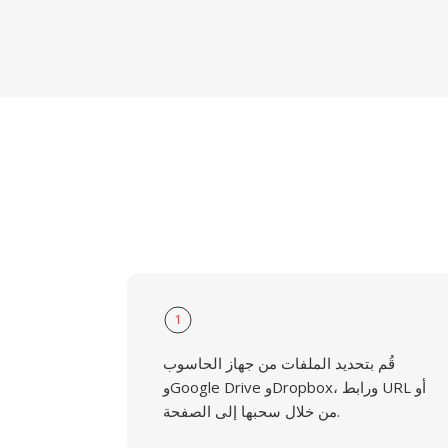
1
قُم بتحديد الملفات من جهاز الحاسوب
وGoogle Drive وDropbox، ورابط URL أو
من خلال سحبها إلى الصفحة.