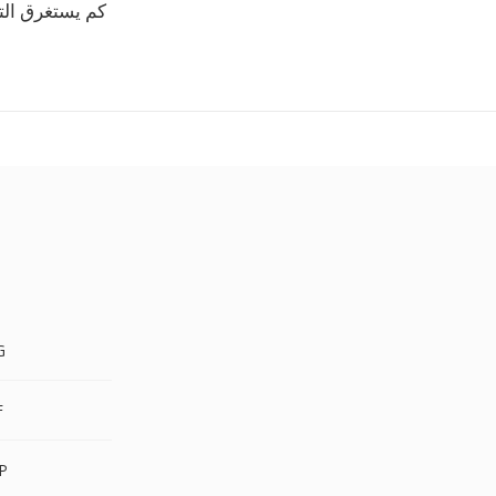
كم يستغرق ال
RF
RF
ORF