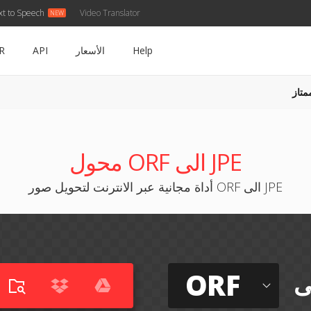
xt to Speech
Video Translator
Help
الأسعار
API
R
متاز
محول ORF الى JPE
أداة مجانية عبر الانترنت لتحويل صور ORF الى JPE
ORF
ى