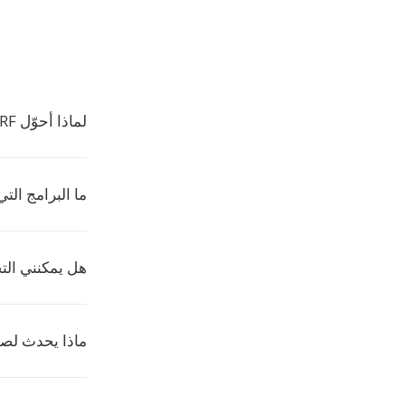
لماذا أحوّل ORF الى JPE؟
ما البرامج التي تف
هل يمكنني التحويل من 
ماذا يحدث لصور ORF المر