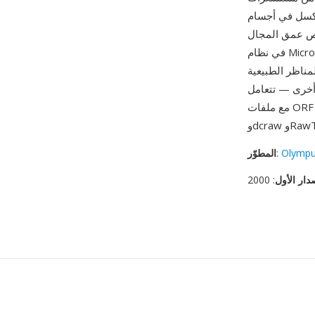
تزيد عن 20 ميغابكسل في أجسام OM System الحالية، واستوعبت الصيغة
ئص عمق المجال
في نظام Micro Four Thirds: توفر ملفات ORF من هذه المستشعرات الأصغر عمق مجال أكبر عند
مناظر الطبيعية
 أخرى — تتعامل
RawThe.
Olymp
:
المطوّر
دار الأول
: 2000