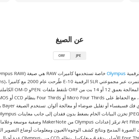
عن الصيغ
ORF
JPE
الرقمية (الآن OM
Olympus
ORF (صيغة Olympus RAW) هي صيغة RAW خاصة تستخدمها كاميرات
Digital Solutions)، 
بيا
 الصورة المدمج ونتائج كشف الوجوه/العيون ومعلومات أوضاع التصوير الحسابي
عدة أجيال من مستشعرات Olympus، من 