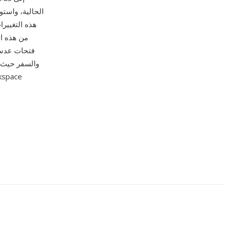
هذه التغيير
فتحات عدسة 
والسفر حيث ت