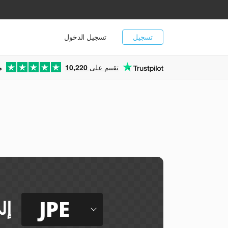
تسجيل
تسجيل الدخول
تقييم على
10,220
م
JPE
إل