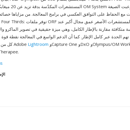
المستشعرات المكدّسة بدقة 
ات مع الحفاظ على التوافق العكسي في برامج المعالجة. من مزاياها خصا
متكافئة مقارنة بالإطار الكامل، وهي ميزة حقيقية في تصوير الماكرو وال
هم الحدة عبر كامل الإطار. كما أن الدعم الواسع في المعالجة نقطة قوة
وCapture One وDxO وOlympus/OM Workspace
Lightroom
مع ملفات ORF كل من Adobe
وdcraw وrapee
us
الإص