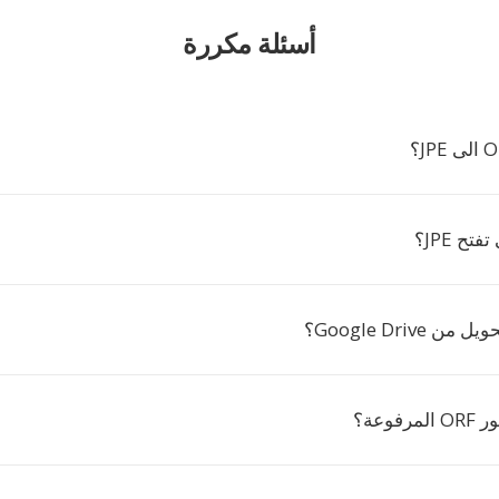
أسئلة مكررة
تح JPE؟
Google Drive؟
فوعة؟