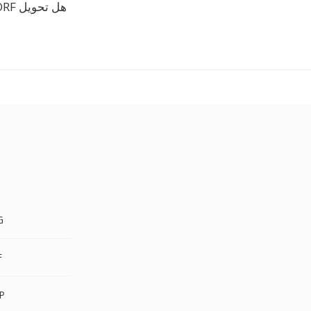
هل تحويل ORF الى JFIF مجاني؟
RF
RF
ORF