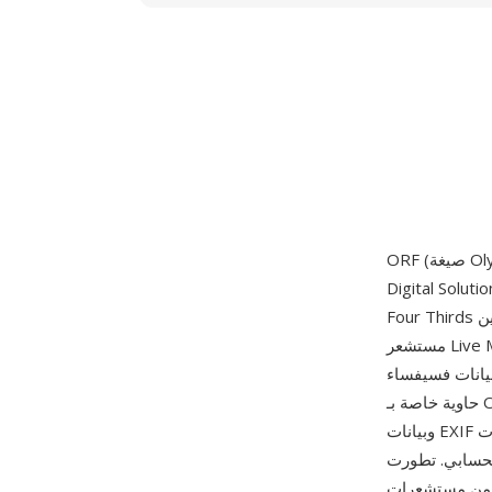
طُرحت عام 2000 مع كاميرا E-10 الرقمية SLR واستمرت عبر مجموعتي Micro
Four Thirds الكاملتين OM-D وPEN. تلتقط ملفات ORF القراءة غير المعالجة بعمق 12 أو 14 بت من
مستشعر Live MOS أو CCD بنظام Four Thirds أو Micro Four Thirds في الكاميرا، مع الحفاظ على
نات فسيفساء Bayer الكاملة قبل أي فك فسيفساء أو تقليل ضوضاء أو معالجة ألوان. تستخدم الصيغة
حاوية خاصة بـ Olympus تخزن البيانات الخام بضغط بدون فقدان إلى جانب معاينات JPEG مضمنة متعددة
وبيانات EXIF وصفية موسعة وعلامات MakerNote من Olympus ترمّز إعدادات Art Filter ومعاملات
. تطورت ORF عبر
CCD الأصلي بدقة 4 ميغابكسل بنظام Four Thirds إلى