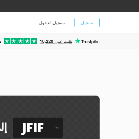
تسجيل
تسجيل الدخول
تقييم على
10,220
م
JFIF
إل