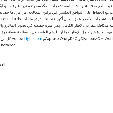
المستشعرات المكدّسة بدقة 
ات مع الحفاظ على التوافق العكسي في برامج المعالجة. من مزاياها خصا
متكافئة مقارنة بالإطار الكامل، وهي ميزة حقيقية في تصوير الماكرو وال
هم الحدة عبر كامل الإطار. كما أن الدعم الواسع في المعالجة نقطة قوة
وCapture One وDxO وOlympus/OM Workspace
Lightroom
مع ملفات ORF كل من Adobe
وdcraw وrapee
us
الإص