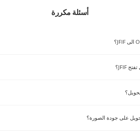
أسئلة مكررة
ح JFIF؟
تحويل؟
حويل على جودة الصورة؟