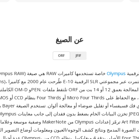
عن الصيغ
ORF
JFIF
الرقمية (الآن OM
Olympus
ORF (صيغة Olympus RAW) هي صيغة RAW خاصة تستخدمها كاميرات
Digital Solutions)، 
بيا
 الصورة المدمج ونتائج كشف الوجوه/العيون ومعلومات أوضاع التصوير الحسابي
عدة أجيال من مستشعرات Olympus، من 