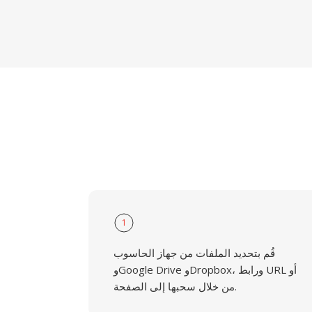
1
قُم بتحديد الملفات من جهاز الحاسوب
وGoogle Drive وDropbox، ورابط URL أو
من خلال سحبها إلى الصفحة.