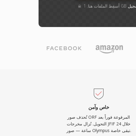
جيل
خاص وآمن
تُحذف صور ORF المرفوعة فوراً بعد
التحويل. تُزال مخرجات JFIF خلال 24
ساعة — صور Olympus تبقى خاصة.