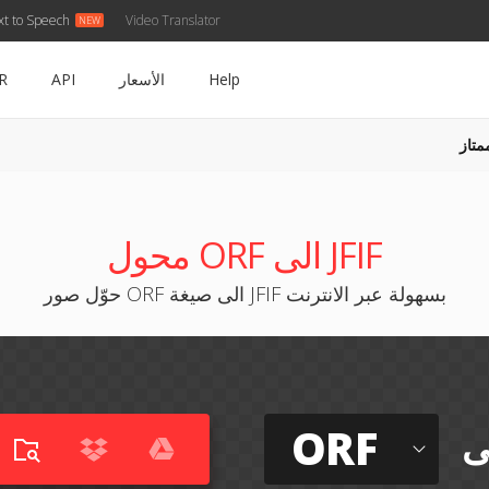
xt to Speech
Video Translator
Help
الأسعار
API
R
متاز
محول ORF الى JFIF
حوّل صور ORF الى صيغة JFIF بسهولة عبر الانترنت
ORF
ى