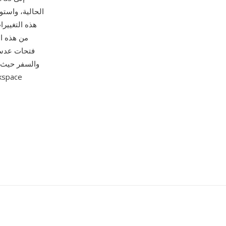
هذه التغيير
فتحات عدسة 
والسفر حيث ت