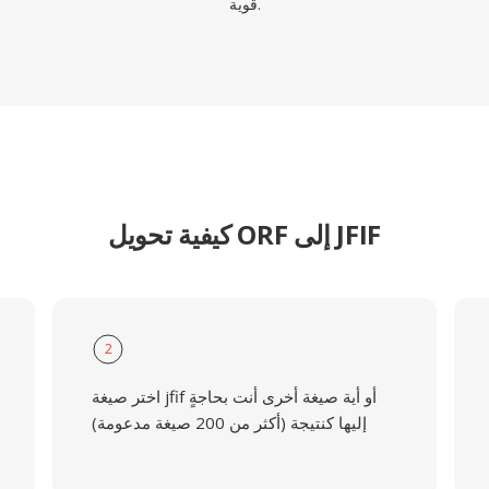
قوية.
كيفية تحويل ORF إلى JFIF
2
اختر صيغة jfif أو أية صيغة أخرى أنت بحاجةٍ
إليها كنتيجة (أكثر من 200 صيغة مدعومة)