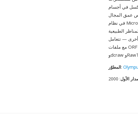
تزيد عن 20 ميغابكسل في أجسام OM System الحالية، واستوعبت الصيغة
ئص عمق المجال
في نظام Micro Four Thirds: توفر ملفات ORF من هذه المستشعرات الأصغر عمق مجال أكبر عند
مناظر الطبيعية
 أخرى — تتعامل
RawThe.
Olymp
:
المطوّر
دار الأول
: 2000