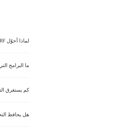
لماذا أحوّل ORF الى JFIF؟
ما البرامج التي تفت
كم يستغرق ال
هل يحافظ الت