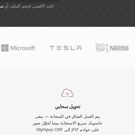
أسقِط الملفات هنا. 1 GB الحد الأقصى لحجم الملف أو
تس
تحويل سحابي
يتم العمل الشاق في السحابة — يبقى
حاسوبك سريع الاستجابة بينما تُحوَّل صور
Olympus ORF الى JFIF على خوادم