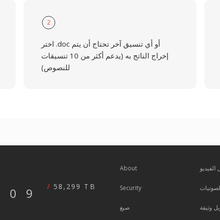
2
اختر .doc أو أي تنسيق آخر تحتاج أن يتم
إخراج الناتج به (يدعم أكثر من 10 تنسيقات
للنصوص)
 الفيديو
About
58,299 TB
صوتيات
Security
609
ل وثيقة
صيغ