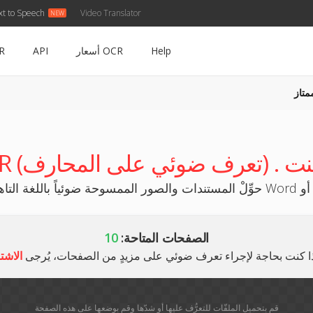
xt to Speech
Video Translator
Help
أسعار OCR
API
R
متاز
اً على النت
الصفحات المتاحة:
10
ا كنت بحاجة لإجراء تعرف ضوئي على مزيدٍ من الصفحات، يُرجى
الاشت
قم بتحميل الملفّات للتعرُّف عليها أو شدّها وقم بوضعها على هذه الصفحة