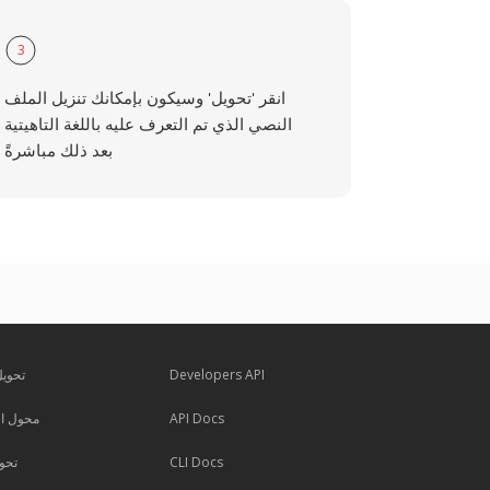
3
انقر 'تحويل' وسيكون بإمكانك تنزيل الملف
النصي الذي تم التعرف عليه باللغة التاهيتية
بعد ذلك مباشرةً
Developers API
تحويل
API Docs
محول ال
CLI Docs
تحوي