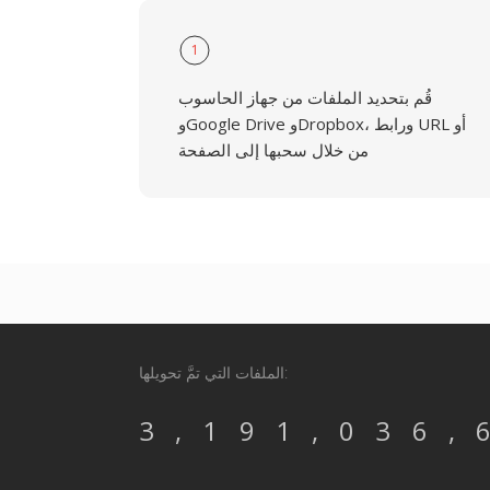
1
قُم بتحديد الملفات من جهاز الحاسوب
وGoogle Drive وDropbox، ورابط URL أو
من خلال سحبها إلى الصفحة
الملفات التي تمَّ تحويلها:
3,191,036,