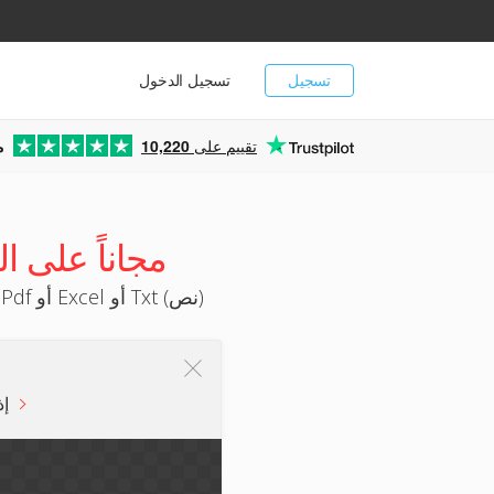
تسجيل
تسجيل الدخول
تقييم على
10,220
م
التاهيتية OCR (تعرف ضوئي على المحارف) . مجان
حوِّلْ المستندات والصور الممسوحة ضوئياً باللغة التاهيتية إلى مخرجات بتنسيق Word أو Pdf أو Excel أو Txt (نص)
إذ