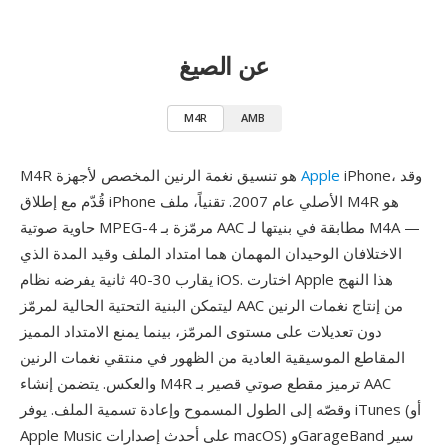
عن الصيغ
M4R
AMB
iPhone، وقد
Apple
M4R هو تنسيق نغمة الرنين المخصص لأجهزة
قُدّم مع إطلاق iPhone الأصلي عام 2007. تقنياً، ملف M4R هو
حاوية صوتية MPEG-4 مرمّزة بـ AAC مطابقة في بنيتها لـ M4A —
الاختلافان الوحيدان المهمان هما امتداد الملف وقيد المدة الذي
يقارب 30-40 ثانية يفرضه نظام iOS. اختارت Apple هذا النهج
ليتمكن البنية التحتية الحالية لمرمّز AAC من إنتاج نغمات الرنين
دون تعديلات على مستوى المرمّز، بينما يمنع الامتداد المميز
المقاطع الموسيقية العادية من الظهور في منتقي نغمات الرنين
والعكس. يتضمن إنشاء M4R ترميز مقطع صوتي قصير بـ AAC
وقصّه إلى الطول المسموح وإعادة تسمية الملف. يوفر iTunes (أو
Apple Music على أحدث إصدارات macOS) وGarageBand سير