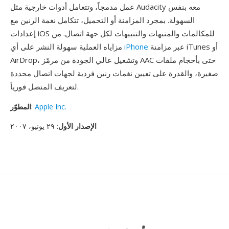
عمل مدمجاً، وتتعامل أدوات خارجية مثل Audacity معه بنفس
السهولة. بمجرد المزامنة أو التحميل، تتكامل نغمة الرنين مع
إعدادات iOS للمكالمات والمنبهات والتنبيهات لكل جهة اتصال. من
عبر مزامنة iTunes أو
iPhone
مزاياه العملية سهولة النشر على أي
AirDrop، وتشغيل عالي الجودة من مرمّز AAC حتى بأحجام ملفات
صغيرة، والقدرة على تعيين نغمات رنين فردية لجهات اتصال محددة
لتعريف المتصل فورياً.
Apple Inc.
:
المطوّر
الإصدار الأول
: ٢٩ يونيو، ٢٠٠٧