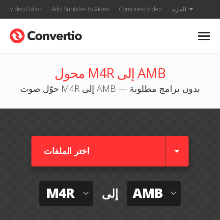
المزيد
Compress Video
Add Subtitles to Video
Video Editor
محول M4R إلى AMB
حوّل صوت M4R إلى AMB — بدون برامج مطلوبة
اختر الملفات
M4R
AMB
إلى