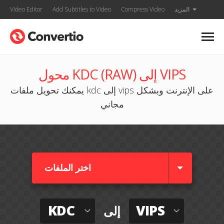
المزيد
Compress Video
Add Subtitles to Video
Video Editor
محول KDC (RAW) إلى VIPS
يمكنك تحويل ملفات kdc إلى vips على الإنترنت وبشكل
مجاني
اختر الملفات
KDC
VIPS
إلى