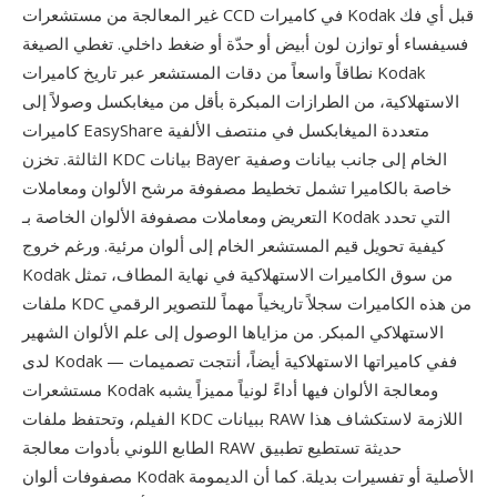
غير المعالجة من مستشعرات CCD في كاميرات Kodak قبل أي فك
فسيفساء أو توازن لون أبيض أو حدّة أو ضغط داخلي. تغطي الصيغة
نطاقاً واسعاً من دقات المستشعر عبر تاريخ كاميرات Kodak
الاستهلاكية، من الطرازات المبكرة بأقل من ميغابكسل وصولاً إلى
كاميرات EasyShare متعددة الميغابكسل في منتصف الألفية
الثالثة. تخزن KDC بيانات Bayer الخام إلى جانب بيانات وصفية
خاصة بالكاميرا تشمل تخطيط مصفوفة مرشح الألوان ومعاملات
التعريض ومعاملات مصفوفة الألوان الخاصة بـ Kodak التي تحدد
كيفية تحويل قيم المستشعر الخام إلى ألوان مرئية. ورغم خروج
Kodak من سوق الكاميرات الاستهلاكية في نهاية المطاف، تمثل
ملفات KDC من هذه الكاميرات سجلاً تاريخياً مهماً للتصوير الرقمي
الاستهلاكي المبكر. من مزاياها الوصول إلى علم الألوان الشهير
لدى Kodak — ففي كاميراتها الاستهلاكية أيضاً، أنتجت تصميمات
مستشعرات Kodak ومعالجة الألوان فيها أداءً لونياً مميزاً يشبه
الفيلم، وتحتفظ ملفات KDC ببيانات RAW اللازمة لاستكشاف هذا
الطابع اللوني بأدوات معالجة RAW حديثة تستطيع تطبيق
مصفوفات ألوان Kodak الأصلية أو تفسيرات بديلة. كما أن الديمومة