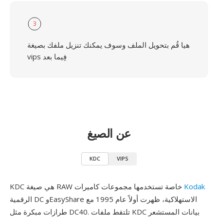
3
هيا قُم بتحويل الملف وسوف يمكنك تنزيل ملفك بصيغة
vips فِيما بعد
عن الصيغ
KDC
VIPS
Kodak
KDC هي صيغة RAW خاصة تستخدمها مجموعات كاميرات
الرقمية DC وEasyShare الاستهلاكية، ظهرت أولاً عام 1995 مع
طرازات مبكرة مثل DC40. تلتقط ملفات KDC بيانات المستشعر