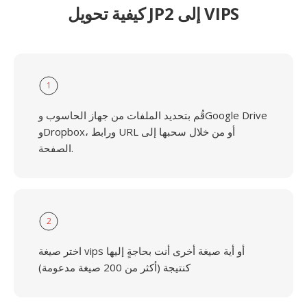
كيفية تحويل JP2 إلى VIPS
1
قُم بتحديد الملفات من جهاز الحاسوب وGoogle Drive
وDropbox، ورابط URL أو من خلال سحبها إلى
الصفحة.
2
اختر صيغة vips أو أية صيغة أخرى أنت بحاجةٍ إليها
كنتيجة (أكثر من 200 صيغة مدعومة)