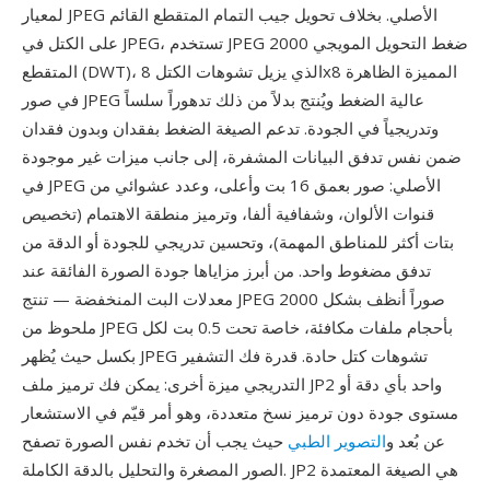
لمعيار JPEG الأصلي. بخلاف تحويل جيب التمام المتقطع القائم
على الكتل في JPEG، تستخدم JPEG 2000 ضغط التحويل المويجي
المتقطع (DWT)، الذي يزيل تشوهات الكتل 8x8 المميزة الظاهرة
في صور JPEG عالية الضغط ويُنتج بدلاً من ذلك تدهوراً سلساً
وتدريجياً في الجودة. تدعم الصيغة الضغط بفقدان وبدون فقدان
ضمن نفس تدفق البيانات المشفرة، إلى جانب ميزات غير موجودة
في JPEG الأصلي: صور بعمق 16 بت وأعلى، وعدد عشوائي من
قنوات الألوان، وشفافية ألفا، وترميز منطقة الاهتمام (تخصيص
بتات أكثر للمناطق المهمة)، وتحسين تدريجي للجودة أو الدقة من
تدفق مضغوط واحد. من أبرز مزاياها جودة الصورة الفائقة عند
معدلات البت المنخفضة — تنتج JPEG 2000 صوراً أنظف بشكل
ملحوظ من JPEG بأحجام ملفات مكافئة، خاصة تحت 0.5 بت لكل
بكسل حيث يُظهر JPEG تشوهات كتل حادة. قدرة فك التشفير
التدريجي ميزة أخرى: يمكن فك ترميز ملف JP2 واحد بأي دقة أو
مستوى جودة دون ترميز نسخ متعددة، وهو أمر قيّم في الاستشعار
عن بُعد و
التصوير الطبي
حيث يجب أن تخدم نفس الصورة تصفح
الصور المصغرة والتحليل بالدقة الكاملة. JP2 هي الصيغة المعتمدة