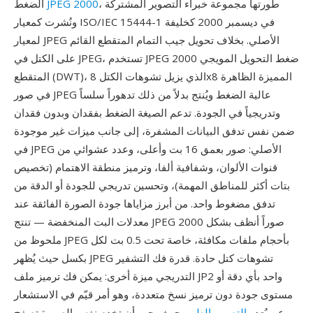
، طورتها مجموعة خبراء التصوير المشتركة
JPEG 2000
الضغط
ونُشرت كمعيار ISO/IEC 15444-1 في ديسمبر 2000 كخليفة
لمعيار JPEG الأصلي. بخلاف تحويل جيب التمام المتقطع القائم
على الكتل في JPEG، تستخدم JPEG 2000 ضغط التحويل المويجي
المتقطع (DWT)، الذي يزيل تشوهات الكتل 8x8 المميزة الظاهرة
في صور JPEG عالية الضغط ويُنتج بدلاً من ذلك تدهوراً سلساً
وتدريجياً في الجودة. تدعم الصيغة الضغط بفقدان وبدون فقدان
ضمن نفس تدفق البيانات المشفرة، إلى جانب ميزات غير موجودة
في JPEG الأصلي: صور بعمق 16 بت وأعلى، وعدد عشوائي من
قنوات الألوان، وشفافية ألفا، وترميز منطقة الاهتمام (تخصيص
بتات أكثر للمناطق المهمة)، وتحسين تدريجي للجودة أو الدقة من
تدفق مضغوط واحد. من أبرز مزاياها جودة الصورة الفائقة عند
معدلات البت المنخفضة — تنتج JPEG 2000 صوراً أنظف بشكل
ملحوظ من JPEG بأحجام ملفات مكافئة، خاصة تحت 0.5 بت لكل
بكسل حيث يُظهر JPEG تشوهات كتل حادة. قدرة فك التشفير
التدريجي ميزة أخرى: يمكن فك ترميز ملف JP2 واحد بأي دقة أو
مستوى جودة دون ترميز نسخ متعددة، وهو أمر قيّم في الاستشعار
عن بُعد و
التصوير الطبي
حيث يجب أن تخدم نفس الصورة تصفح