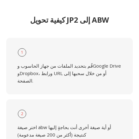
كيفية تحويل JP2 إلى ABW
1
قُم بتحديد الملفات من جهاز الحاسوب وGoogle Drive
وDropbox، ورابط URL أو من خلال سحبها إلى
الصفحة.
2
اختر صيغة abw أو أية صيغة أخرى أنت بحاجةٍ إليها
كنتيجة (أكثر من 200 صيغة مدعومة)