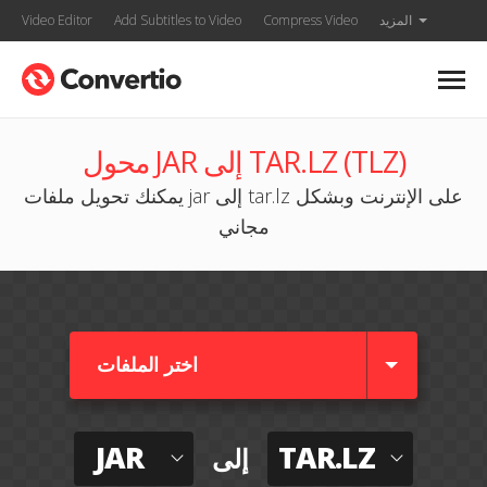
المزيد
Compress Video
Add Subtitles to Video
Video Editor
محول JAR إلى TAR.LZ (TLZ)
يمكنك تحويل ملفات jar إلى tar.lz على الإنترنت وبشكل
مجاني
اختر الملفات
JAR
TAR.LZ
إلى