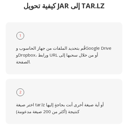
كيفية تحويل JAR إلى TAR.LZ
1
قُم بتحديد الملفات من جهاز الحاسوب وGoogle Drive
وDropbox، ورابط URL أو من خلال سحبها إلى
الصفحة.
2
اختر صيغة tar.lz أو أية صيغة أخرى أنت بحاجةٍ إليها
كنتيجة (أكثر من 200 صيغة مدعومة)