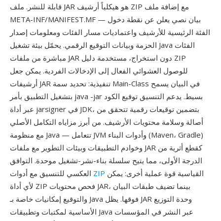
قابلة للنشر. ملف JAR هو هيكلياً أرشيف ZIP مع إضافة ملف
META-INF/MANIFEST.MF — بيان نصي يعلن عن نقطة دخول
الفئة الرئيسية للأرشيف واعتماديات مسار الفئات ومعلومات إصدار
الحزمة وبيانات التوقيع الرقمي. يحمّل بيئة تشغيل Java الفئات
مباشرة من ملفات JAR دون استخراج، مستخدمة دليل ZIP
للوصول العشوائي الفعال إلى الإدخالات الفردية. يمكن جعل
أرشيفات JAR تنفيذية: تحديد سمة Main-Class في البيان يسمح
بتشغيل التطبيق بأمر java -jar بسيط. يدعم التنسيق توقيع الكود
عبر أداة jarsigner في JDK، بتضمين توقيعات رقمية تتحقق من
أصالة وسلامة محتويات الأرشيف. من أبرز مزاياه التكامل الأصلي
مع منظومة Java — تتعامل JVM وأدوات البناء (Maven، Gradle)
وخوادم التطبيقات وبيئات التطوير مع ملفات JAR كقطع أثرية من
الدرجة الأولى، مما يتيح سلسلة بناء-نشر-تشغيل موحدة. التوافق
القياسية قوة عملية أخرى: يمكن
ZIP
العكسي للتنسيق مع أدوات
لأي أداة ZIP فحص محتويات JAR، بينما تضيف طبقات البيان
والتوقيع إمكانيات خاصة بـ Java فوقها. يظل JAR وحدة التوزيع
الأساسية لمكتبات وتطبيقات Java عبر النشر في المؤسسات